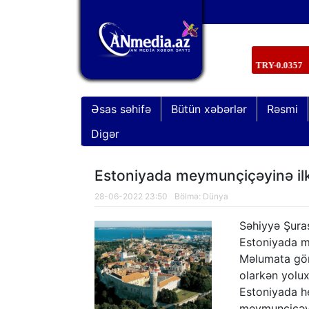
Əsas səhifə
Bütün xəbərlər
Rəsmi
Digər
Estoniyada meymunçiçəyinə il
28-06-2022 23:50
Bölmə:
Dünya
Səhiyyə Şuras
Estoniyada me
Məlumata görə
olarkən yolux
Estoniyada h
“Xocavənd əməliyyatı”nda şəhid ola
meymunçiçəyin