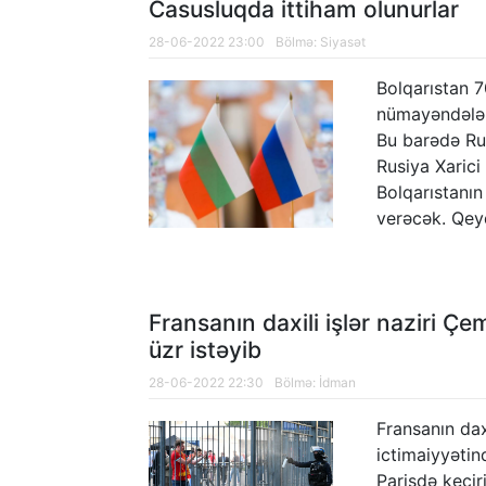
Casusluqda ittiham olunurlar
28-06-2022 23:00
Bölmə:
Siyasət
Bolqarıstan 7
nümayəndələri
Bu barədə Rus
Rusiya Xarici 
Bolqarıstanı
verəcək. Qeyd
Fransanın daxili işlər naziri Ç
üzr istəyib
28-06-2022 22:30
Bölmə:
İdman
Fransanın dax
ictimaiyyətin
Parisdə keçir