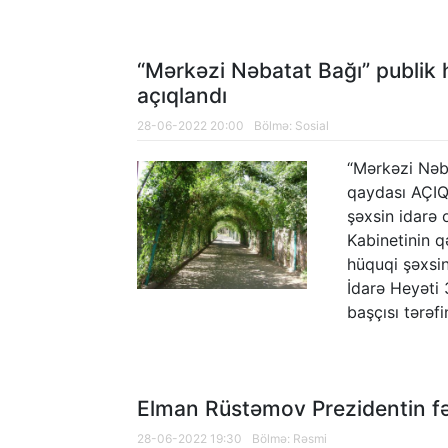
“Mərkəzi Nəbatat Bağı” publik 
açıqlandı
28-06-2022 20:00
Bölmə:
Sosial
“Mərkəzi Nəba
qaydası AÇIQ
şəxsin idarə 
Kabinetinin q
hüquqi şəxsi
İdarə Heyəti 
başçısı tərəf
Elman Rüstəmov Prezidentin fəxr
28-06-2022 19:30
Bölmə:
Rəsmi