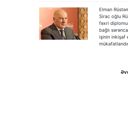
Elman Rüstəmo
Sirac oğlu R
fəxri diplomu”
bağlı sərənc
işinin inkişa
mükafatlandır
Əvv