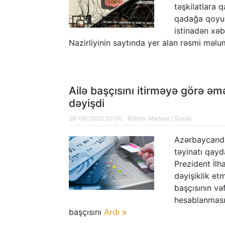
təşkilatlara q
qadağa qoyul
istinadən xəb
Nazirliyinin saytında yer alan rəsmi məlu
Ailə başçısını itirməyə görə əm
dəyişdi
28-06-2022 20:30
Bölmə:
Manşet
/
Sosial
Azərbaycanda
təyinatı qayd
Prezident İl
dəyişiklik et
başçısının və
hesablanmasın
başçısını
Ardı