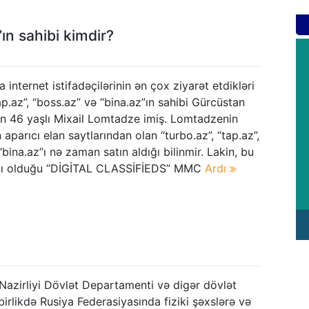
”ın sahibi kimdir?
internet istifadəçilərinin ən çox ziyarət etdikləri
tap.az”, “boss.az” və “bina.az”ın sahibi Gürcüstan
an 46 yaşlı Mixail Lomtadze imiş. Lomtadzenin
aparıcı elan saytlarından olan “turbo.az”, “tap.az”,
“bina.az”ı nə zaman satın aldığı bilinmir. Lakin, bu
ğlı olduğu “DİGİTAL CLASSİFİEDS” MMC
Ardı
Nazirliyi Dövlət Departamenti və digər dövlət
 birlikdə Rusiya Federasiyasında fiziki şəxslərə və