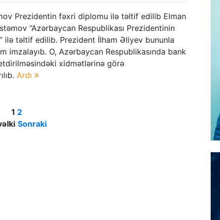
v Prezidentin fəxri diplomu ilə təltif edilib Elman
üstəmov “Azərbaycan Respublikası Prezidentinin
 ilə təltif edilib. Prezident İlham Əliyev bununla
am imzalayıb. O, Azərbaycan Respublikasında bank
f etdirilməsindəki xidmətlərinə görə
ılıb.
Ardı
1
2
əlki
Sonraki