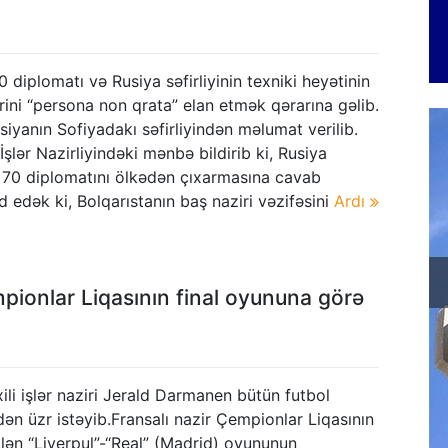
0 diplomatı və Rusiya səfirliyinin texniki heyətinin
ni “persona non qrata” elan etmək qərarına gəlib.
iyanın Sofiyadakı səfirliyindən məlumat verilib.
İşlər Nazirliyindəki mənbə bildirib ki, Rusiya
n 70 diplomatını ölkədən çıxarmasına cavab
 edək ki, Bolqarıstanın baş naziri vəzifəsini
Ardı
empionlar Liqasının final oyununa görə
ili işlər naziri Jerald Darmanen bütün futbol
dən üzr istəyib.Fransalı nazir Çempionlar Liqasının
ilən “Liverpul”-“Real” (Madrid) oyununun