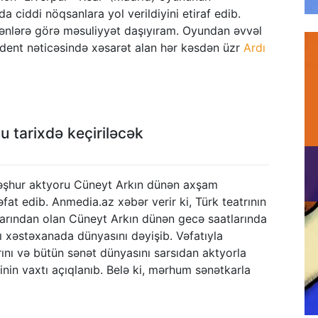
nda ciddi nöqsanlara yol verildiyini etiraf edib.
ənlərə görə məsuliyyət daşıyıram. Oyundan əvvəl
ident nəticəsində xəsarət alan hər kəsdən üzr
Ardı
u tarixdə keçiriləcək
əşhur aktyoru Cüneyt Arkın dünən axşam
əfat edib. Anmedia.az xəbər verir ki, Türk teatrının
larından olan Cüneyt Arkın dünən gecə saatlarında
ı xəstəxanada dünyasını dəyişib. Vəfatıyla
rını və bütün sənət dünyasını sarsıdan aktyorla
nin vaxtı açıqlanıb. Belə ki, mərhum sənətkarla