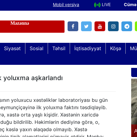
Mobil versiya
LIVE
Cümə 
Siyasət
Sosial
Təhsil
İqtisadiyyat
Köşə
Mü
Şəhid və qazi övladları “Keşikçidağ” Dövlət
k yoluxma aşkarlandı
Tarix-Mədəniyyət Qoruğunda olublar
ının yoluxucu xəstəliklər laboratoriyası bu gün
ymunçiçəyinə ilk yoluxma faktını təsdiqləyib.
, xəstə orta yaşlı kişidir. Xəstənin xaricdə
duğu bildirilib. Həkimlərin dediyinə görə, o,
eç kəslə yaxın əlaqədə olmayıb. Xəstə
n
A
in tipik əlamətlərini nümayiş etdirir. Mənbə: