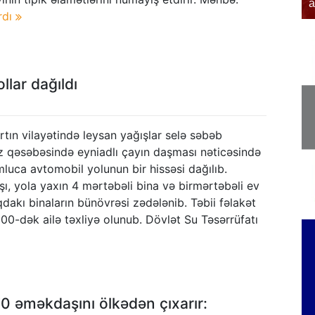
əfər edib
a
rdı
llar dağıldı
rtın vilayətində leysan yağışlar selə səbəb
z qəsəbəsində eyniadlı çayın daşması nəticəsində
uca avtomobil yolunun bir hissəsi dağılıb.
ı, yola yaxın 4 mərtəbəli bina və birmərtəbəli ev
qdakı binaların bünövrəsi zədələnib. Təbii fəlakət
0-dək ailə təxliyə olunub. Dövlət Su Təsərrüfatı
 70 əməkdaşını ölkədən çıxarır: