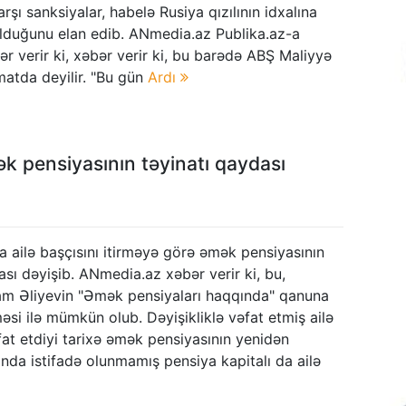
arşı sanksiyalar, habelə Rusiya qızılının idxalına
duğunu elan edib. ANmedia.az Publika.az-a
ər verir ki, xəbər verir ki, bu barədə ABŞ Maliyyə
matda deyilir. "Bu gün
Ardı
ək pensiyasının təyinatı qaydası
 ailə başçısını itirməyə görə əmək pensiyasının
ası dəyişib. ANmedia.az xəbər verir ki, bu,
ham Əliyevin "Əmək pensiyaları haqqında" qanuna
məsi ilə mümkün olub. Dəyişikliklə vəfat etmiş ailə
fat etdiyi tarixə əmək pensiyasının yenidən
da istifadə olunmamış pensiya kapitalı da ailə