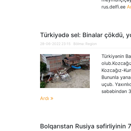
kəşfiyyatçıların ailə üzvləri Şuşaya s
rus.delfi.ee
A
Türkiyədə sel: Binalar çökdü, yo
28-06-2022 23:15
Bölmə:
Region
Türkiyənin Ba
olub.Kozcağı
Kozcağız-Kuml
Bununla yanaş
uçub. Yaxınlı
səbəbindən 30
Ardı
Bolqarıstan Rusiya səfirliyinin