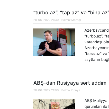
“turbo.az”, “tap.az” və “bina.az
28-06-2022 21:30
Bölmə:
Maraqlı
Azərbaycanda 
“turbo.az”, “
vətəndaşı ol
Azərbaycanın 
“boss.az” və 
saytların ba
ABŞ-dan Rusiyaya sərt addım
28-06-2022 21:00
Bölmə:
Dünya
ABŞ Maliyyə 
qurumları ilə