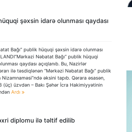
hüquqi şəxsin idarə olunması qaydası
tat Bağı” publik hüquqi şəxsin idarə olunması
LANDI“Mərkəzi Nəbatat Bağı” publik hüquqi
olunması qaydası açıqlanıb. Bu, Nazirlər
ərarı ilə təsdiqlənən “Mərkəzi Nəbatat Bağı” publik
n Nizamnaməsi”ndə əksini tapıb. Qərara əsasən,
3 (üç) üzvdən – Bakı Şəhər İcra Hakimiyyətinin
indən
Ardı
i diplomu ilə təltif edilib