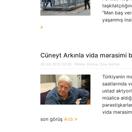
təşkilatçılığı
“Mən baş ver
yaşanmış ins
Cüneyt Arkınla vida mərasimi b
28-06-2022 22:00
Bölmə:
Dünya
/
Şou-biznes
Türkiyənin m
saatlarında v
ustad aktyor
müalicə aldığ
pərəstişkarla
vida mərasimi
son görüş
Ardı