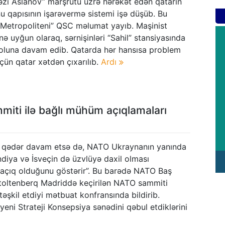
əzi Aslanov” marşrutu üzrə hərəkət edən qatarın
nu qapısının işarəvermə sistemi işə düşüb. Bu
 Metropoliteni” QSC məlumat yayıb. Maşinist
inə uyğun olaraq, sərnişinləri “Sahil” stansiyasında
oluna davam edib. Qatarda hər hansısa problem
ün qatar xətdən çıxarılıb.
Ardı
miti ilə bağlı mühüm açıqlamaları
 qədər davam etsə də, NATO Ukraynanın yanında
ndiya və İsveçin də üzvlüyə daxil olması
n açıq olduğunu göstərir”. Bu barədə NATO Baş
Stoltenberq Madriddə keçirilən NATO sammiti
təşkil etdiyi mətbuat konfransında bildirib.
 yeni Strateji Konsepsiya sənədini qəbul etdiklərini