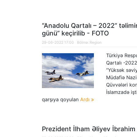
“Anadolu Qartalı – 2022” təlim
günü” keçirilib - FOTO
29-06-2022 17:00
Bölmə:
Region
Türkiyə Respu
Qartalı -2022
“Yüksək səviy
Müdafiə Nazi
Qüvvələri ko
İslamzadə işt
qarşıya qoyulan
Ardı
Prezident İlham Əliyev İbrahim 