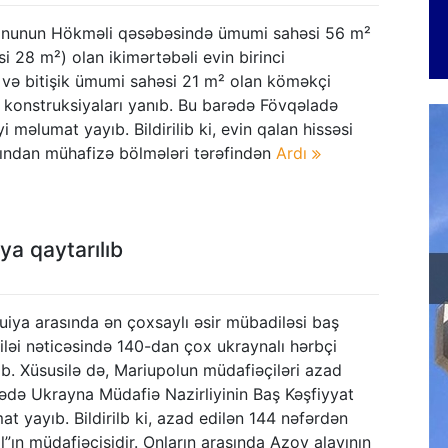
onunun Hökməli qəsəbəsində ümumi sahəsi 56 m²
i 28 m²) olan ikimərtəbəli evin birinci
 və bitişik ümumi sahəsi 21 m² olan köməkçi
ar konstruksiyaları yanıb. Bu barədə Fövqəladə
yi məlumat yayıb. Bildirilib ki, evin qalan hissəsi
ından mühafizə bölmələri tərəfindən
Ardı
ya qaytarılıb
uiya arasında ən çoxsaylı əsir mübadiləsi baş
ləi nəticəsində 140-dan çox ukraynalı hərbçi
b. Xüsusilə də, Mariupolun müdafiəçiləri azad
rədə Ukrayna Müdafiə Nazirliyinin Baş Kəşfiyyat
at yayıb. Bildirilb ki, azad edilən 144 nəfərdən
l”ın müdafiəçisidir. Onların arasında Azov alayının