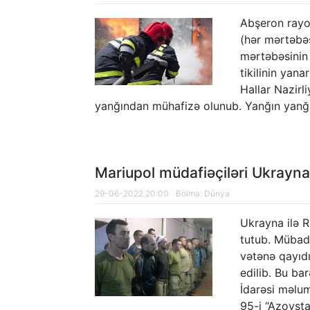
Abşeron ray
(hər mərtəbəs
mərtəbəsinin
tikilinin yan
Hallar Nazirli
yanğından mühafizə olunub. Yanğın yanğ
Mariupol müdafiəçiləri Ukrayna
29-06-2022 20:00
Bölmə:
Dünya
Ukrayna ilə R
tutub. Mübadi
vətənə qayıdı
edilib. Bu ba
İdarəsi məlum
95-i “Azovsta