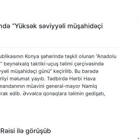
ində “Yüksək səviyyəli müşahidəçi
blikasının Konya şəhərində təşkil olunan “Anadolu
” beynəlxalq taktiki-uçuş təlimi çərçivəsində
yəli müşahidəçi günü” keçirilib. Bu barədə
rliyi məlumat yayıb. Tədbirdə Hərbi Hava
mandanının müavini general-mayor Namiq
irak edib. Əvvəlcə qonaqlara təlimin gedişatı,
Rəisi ilə görüşüb