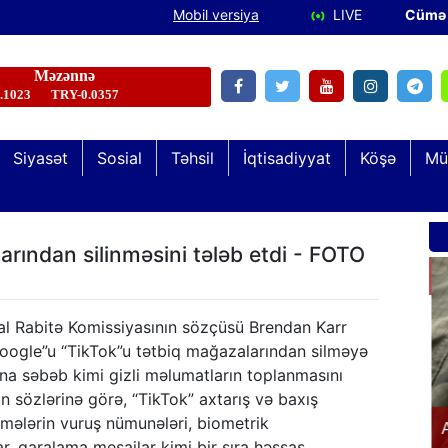
Mobil versiya
LIVE
Cümə 
Siyasət
Sosial
Təhsil
İqtisadiyyat
Köşə
Mü
Şəhid və qazi övladları “Keşikçidağ” Dövlət
rından silinməsini tələb etdi - FOTO
Tarix-Mədəniyyət Qoruğunda olublar
al Rabitə Komissiyasının sözçüsü Brendan Karr
Google”u “TikTok”u tətbiq mağazalarından silməyə
una səbəb kimi gizli məlumatların toplanmasını
n sözlərinə görə, “TikTok” axtarış və baxış
ymələrin vuruş nümunələri, biometrik
n
A
lar, qaralama mesajlar kimi bir sıra həssas