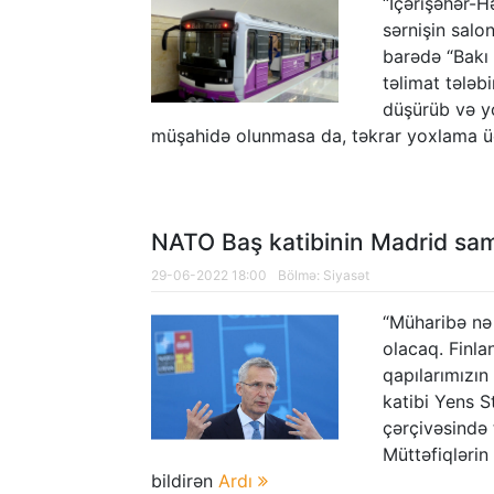
“İçərişəhər-H
sərnişin salo
barədə “Bakı
təlimat tələb
düşürüb və y
müşahidə olunmasa da, təkrar yoxlama üç
NATO Baş katibinin Madrid sam
29-06-2022 18:00
Bölmə:
Siyasət
“Müharibə nə
olacaq. Finla
qapılarımızı
katibi Yens 
çərçivəsində 
Müttəfiqlərin
bildirən
Ardı