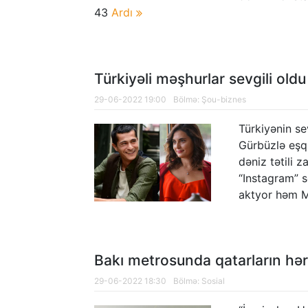
43
Ardı
Türkiyəli məşhurlar sevgili old
29-06-2022 19:00
Bölmə:
Şou-biznes
Türkiyənin se
Gürbüzlə eşq 
dəniz tətili z
“Instagram” s
aktyor həm M
Bakı metrosunda qatarların hər
29-06-2022 18:30
Bölmə:
Sosial