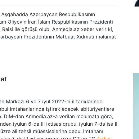
 Aşqabadda Azərbaycan Respublikasının
ham Əliyevin İran İslam Respublikasının Prezidenti
 Rəisi ilə görüşü olub. Anmedia.az xəbər verir ki,
ərbaycan Prezidentinin Mətbuat Xidməti məlumat
iət
n Mərkəzi 6 və 7 iyul 2022-ci il tarixlərində
əbul imtahanlarında iştirak edəcək abituriyentlərə
b. DİM-dən Anmedia.az-a verilən məlumata görə,
dən iyulun 6-da III ixtisas qrupu, iyulun 7-də isə II
 üzrə ali təhsil müəssisələrinə qəbul imtahanı
İyulun 7-də III ixtisas qrupu üzrə DT və TC
Ardı