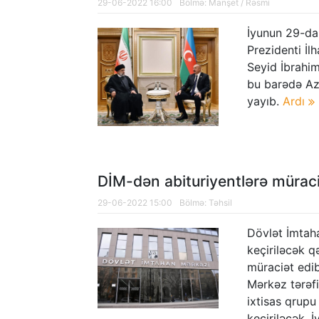
29-06-2022 16:00
Bölmə:
Manşet
/
Rəsmi
İyunun 29-da
Prezidenti İl
Seyid İbrahim
bu barədə Az
yayıb.
Ardı
DİM-dən abituriyentlərə mürac
29-06-2022 15:00
Bölmə:
Təhsil
Dövlət İmtaha
keçiriləcək q
müraciət edi
Mərkəz tərəfin
ixtisas qrupu
keçiriləcək. 