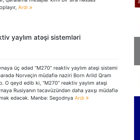
əfər edib
a
oplayır,
Ardı
v yaylım atəşi sistemləri
naya üç ədəd “M270” reaktiv yaylım atəşi sistemi
barədə Norveçin müdafiə naziri Born Arild Qram
. O qeyd edib ki, “M270” reaktiv yaylım atəşi
ynaya Rusiyanın təcavüzündən daha yaxşı müdafiə
mək edəcək. Mənbə: Segodnya
Ardı