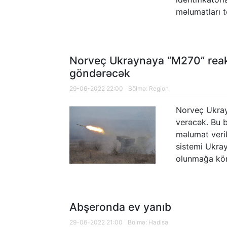
kəşfiyyatçıların ailə üzvləri Şuşaya s
məlumatları t
Norveç Ukraynaya “M270” reakti
göndərəcək
29-06-2022 22:00
Bölmə:
Region
Norveç Ukray
verəcək. Bu 
məlumat verib
sistemi Ukra
olunmağa kö
Abşeronda ev yanıb
29-06-2022 21:00
Bölmə:
Hadisə