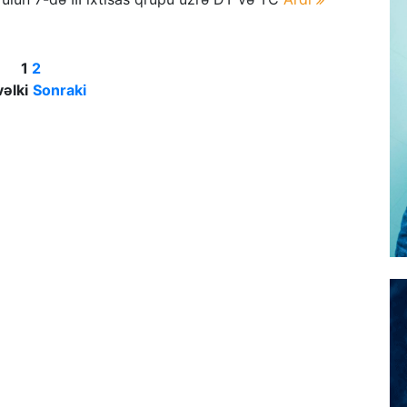
1
2
əlki
Sonraki