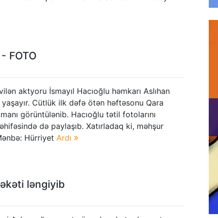
u - FOTO
vilən aktyoru İsmayıl Hacıoğlu həmkarı Aslıhan
yaşayır. Cütlük ilk dəfə ötən həftəsonu Qara
amanı görüntülənib. Hacıoğlu tətil fotolarını
əhifəsində də paylaşıb. Xatırladaq ki, məhşur
ənbə: Hürriyet
Ardı
əkəti ləngiyib