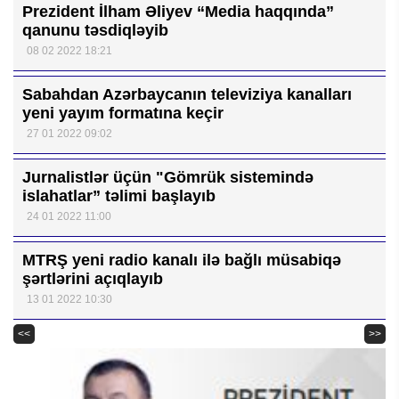
Prezident İlham Əliyev “Media haqqında”
qanunu təsdiqləyib
08 02 2022 18:21
Sabahdan Azərbaycanın televiziya kanalları
yeni yayım formatına keçir
27 01 2022 09:02
Jurnalistlər üçün "Gömrük sistemində
islahatlar” təlimi başlayıb
24 01 2022 11:00
MTRŞ yeni radio kanalı ilə bağlı müsabiqə
şərtlərini açıqlayıb
13 01 2022 10:30
<<
>>