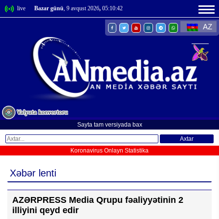
live
Bazar günü
, 9 avqust 2026
,
05:10:42
AZ
Sayta tam versiyada bax
Axtar
Koronavirus Onlayn Statistika
Xəbər lenti
AZƏRPRESS Media Qrupu fəaliyyətinin 2
illiyini qeyd edir