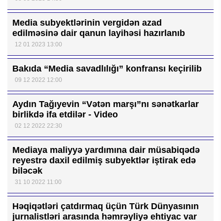
Media subyektlərinin vergidən azad
edilməsinə dair qanun layihəsi hazırlanıb
12 01 2023 13:00
Bakıda “Media savadlılığı” konfransı keçirilib
09 12 2022 12:00
Aydın Tağıyevin “Vətən marşı”nı sənətkarlar
birlikdə ifa etdilər - Video
02 12 2022 22:30
Mediaya maliyyə yardımına dair müsabiqədə
reyestrə daxil edilmiş subyektlər iştirak edə
biləcək
31 10 2022 11:00
Həqiqətləri çatdırmaq üçün Türk Dünyasının
jurnalistləri arasında həmrəyliyə ehtiyac var