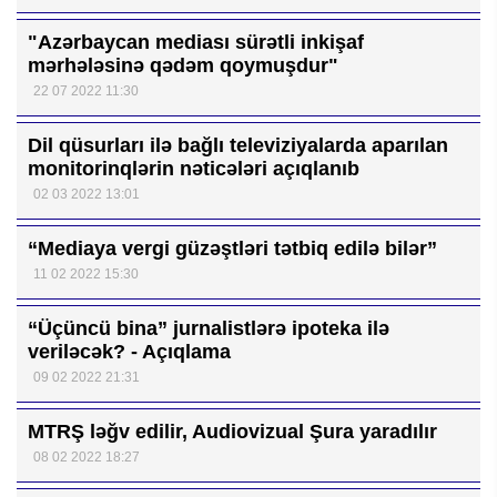
"Azərbaycan mediası sürətli inkişaf
mərhələsinə qədəm qoymuşdur"
22 07 2022 11:30
Dil qüsurları ilə bağlı televiziyalarda aparılan
monitorinqlərin nəticələri açıqlanıb
02 03 2022 13:01
“Mediaya vergi güzəştləri tətbiq edilə bilər”
11 02 2022 15:30
“Üçüncü bina” jurnalistlərə ipoteka ilə
veriləcək? - Açıqlama
09 02 2022 21:31
MTRŞ ləğv edilir, Audiovizual Şura yaradılır
08 02 2022 18:27