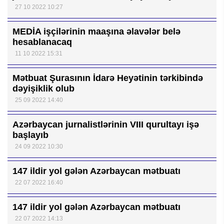
27 10 2022 10:27
MEDİA işçilərinin maaşına əlavələr belə
hesablanacaq
11 10 2022 15:31
Mətbuat Şurasının İdarə Heyətinin tərkibində
dəyişiklik olub
25 09 2022 14:40
Azərbaycan jurnalistlərinin VIII qurultayı işə
başlayıb
24 09 2022 10:30
147 ildir yol gələn Azərbaycan mətbuatı
22 07 2022 16:40
147 ildir yol gələn Azərbaycan mətbuatı
22 07 2022 14:13