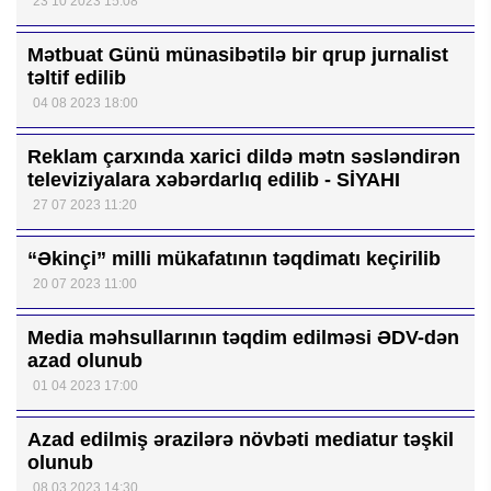
23 10 2023 15:08
Mətbuat Günü münasibətilə bir qrup jurnalist
təltif edilib
04 08 2023 18:00
Reklam çarxında xarici dildə mətn səsləndirən
televiziyalara xəbərdarlıq edilib - SİYAHI
27 07 2023 11:20
“Əkinçi” milli mükafatının təqdimatı keçirilib
20 07 2023 11:00
Media məhsullarının təqdim edilməsi ƏDV-dən
azad olunub
01 04 2023 17:00
Azad edilmiş ərazilərə növbəti mediatur təşkil
olunub
08 03 2023 14:30