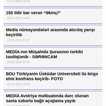
14 07 2026 18:00
150 ildir bar verən “Əkinçi”
20 07 2025 16:53
Media nümayəndələri arasında atıcılıq yarışı
keçirilib
18 03 2024 22:12
MEDİA-nın Müşahidə Şurasının tərkibi
təsdiqlənib - SƏRƏNCAM
24 01 2024 15:00
BDU Türkiyənin Üsküdar Universiteti ilə birgə
elmi konfrans keçirib- FOTO
15 12 2023 18:30
MEDİA Avstriya mətbuatında dərc olunan
saxta xəbərlə bağlı açıqlama yayıb