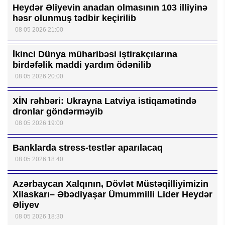
Heydər Əliyevin anadan olmasının 103 illiyinə
həsr olunmuş tədbir keçirilib
08 05 2026 21:00
İkinci Dünya müharibəsi iştirakçılarına
birdəfəlik maddi yardım ödənilib
08 05 2026 20:00
XİN rəhbəri: Ukrayna Latviya istiqamətində
dronlar göndərməyib
08 05 2026 19:00
Banklarda stress-testlər aparılacaq
08 05 2026 18:40
Azərbaycan Xalqının, Dövlət Müstəqilliyimizin
Xilaskarı– Əbədiyaşar Ümummilli Lider Heydər
Əliyev
08 05 2026 18:30