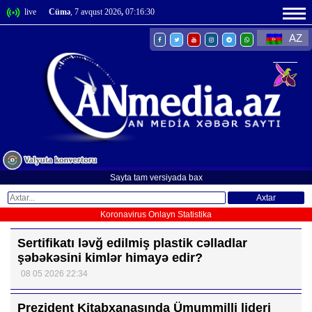
live
Cümə
, 7 avqust 2026
,
07:16:30
AZ
Sayta tam versiyada bax
Axtar
Koronavirus Onlayn Statistika
Sertifikatı ləvğ edilmiş plastik cəlladlar
şəbəkəsini kimlər himayə edir?
08 05 2026 22:34
Prezident Kitabxanasında Ümummilli lideri