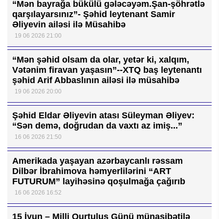
“Mən bayrağa bükülü gələcəyəm.Şan-şöhrətlə
qarşılayarsınız”- Şəhid leytenant Samir
Əliyevin ailəsi ilə Müsahibə
19 06 2026 21:00
“Mən şəhid olsam da olar, yetər ki, xalqım,
Vətənim firavan yaşasın”--XTQ baş leytenantı
şəhid Arif Abbaslının ailəsi ilə müsahibə
19 06 2026 20:00
Şəhid Eldar Əliyevin atası Süleyman Əliyev:
“Sən demə, doğrudan da vaxtı az imiş...”
16 06 2026 21:50
Amerikada yaşayan azərbaycanlı rəssam
Dilbər İbrahimova həmyerlilərini “ART
FUTURUM” layihəsinə qoşulmağa çağırıb
16 06 2026 16:52
15 İyun – Milli Qurtuluş Günü münasibətilə