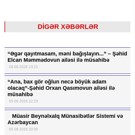
DİGƏR XƏBƏRLƏR
“Əgər qayıtmasam, məni bağışlayın...” – Şəhid
Elcan Məmmədovun ailəsi ilə müsahibə
08 08 2026 23:21
“Ana, bax gör oğlun necə böyük adam
olacaq”-Şəhid Orxan Qasımovun ailəsi ilə
müsahibə
05 08 2026 22:29
Müasir Beynəlxalq Münasibətlər Sistemi və
Azərbaycan
05 08 2026 20:00