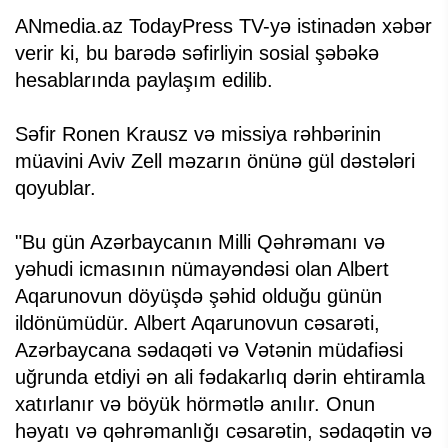
ANmedia.az TodayPress TV-yə istinadən xəbər
verir ki, bu barədə səfirliyin sosial şəbəkə
hesablarında paylaşım edilib.
Səfir Ronen Krausz və missiya rəhbərinin
müavini Aviv Zell məzarın önünə gül dəstələri
qoyublar.
"Bu gün Azərbaycanın Milli Qəhrəmanı və
yəhudi icmasının nümayəndəsi olan Albert
Aqarunovun döyüşdə şəhid olduğu günün
ildönümüdür. Albert Aqarunovun cəsarəti,
Azərbaycana sədaqəti və Vətənin müdafiəsi
uğrunda etdiyi ən ali fədakarlıq dərin ehtiramla
xatırlanır və böyük hörmətlə anılır. Onun
həyatı və qəhrəmanlığı cəsarətin, sədaqətin və