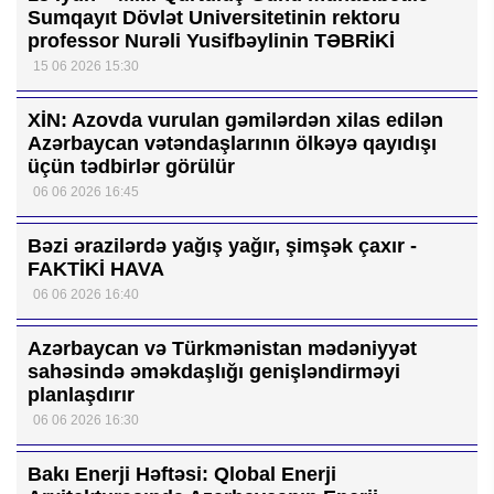
Sumqayıt Dövlət Universitetinin rektoru
professor Nurəli Yusifbəylinin TƏBRİKİ
15 06 2026 15:30
XİN: Azovda vurulan gəmilərdən xilas edilən
Azərbaycan vətəndaşlarının ölkəyə qayıdışı
üçün tədbirlər görülür
06 06 2026 16:45
Bəzi ərazilərdə yağış yağır, şimşək çaxır -
FAKTİKİ HAVA
06 06 2026 16:40
Azərbaycan və Türkmənistan mədəniyyət
sahəsində əməkdaşlığı genişləndirməyi
planlaşdırır
06 06 2026 16:30
Bakı Enerji Həftəsi: Qlobal Enerji