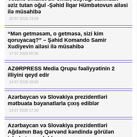
əziz tutan oğul -Şəhid İlqar Hümbətovun ailəsi
ilə müsahibə
20 07 2026 23:59
“Mən getməsəm, o getməsə, sizi kim
qoruyacaq?” – Şəhid Komando Samir
Xudiyevin ailəsi ilə müsahibə
17 07 2026 00:30
AZƏRPRESS Media Qrupu fəaliyyətinin 2
illiyini qeyd edir
14 07 2026 18:00
Azərbaycan və Slovakiya prezidentləri
mətbuata bəyanatlarla çıxış ediblər
14 07 2026 17:30
Azərbaycan və Slovakiya prezidentləri
Ağdamın Baş Qərvənd kəndində görülən