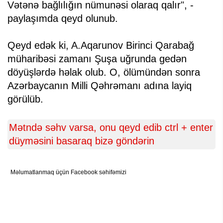
Vətənə bağlılığın nümunəsi olaraq qalır", -
paylaşımda qeyd olunub.
Qeyd edək ki, A.Aqarunov Birinci Qarabağ
müharibəsi zamanı Şuşa uğrunda gedən
döyüşlərdə həlak olub. O, ölümündən sonra
Azərbaycanın Milli Qəhrəmanı adına layiq
görülüb.
Mətndə səhv varsa, onu qeyd edib ctrl + enter
düyməsini basaraq bizə göndərin
Məlumatlanmaq üçün Facebook səhifəmizi