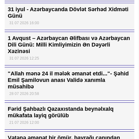
31 iyul - Azərbaycanda Dövlət Sərhəd Xidməti
Günü
31 07 2026 16:00
1 Avqust – Azərbaycan Əlifbası və Azərbaycan
Dili Günü: Milli Kimliyimizin Ən Dəyərli
Xəzinəsi
31 07 2026 12:25
"Allah mənə 24 il mələk əmanət etdi..."- Şəhid
Emil Şamilovun anası Validə xanımla
müsahibə
28 07 2026 20:58
Fərid Şahbazlı Qazaxıstanda beynəlxalq
mükafata layiq görülüb
21 07 2026 12:00
Vətənə əmanət bir ömür, bayrağı canından