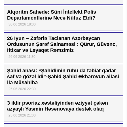
Alqoritm Sahədə: Süni İntellekt Polis
Departamentlərinə Necə Nüfuz Etdi?
30 06 2026 18:00
26 İyun – Zəfərlə Taclanan Azərbaycan
Ordusunun Şərəf Salnaməsi : Qürur, Güvənc,
İftixar və Ləyaqət Rəmzimiz
26 06 2026 11:30
Şəhid anası: “Şahidimin ruhu da təbiət qədər
saf və gözəl idi”-Şəhid Şahid Əkbərovun ailəsi
ilə Müsahibə
25 06 2026 22:30
3 ildir psoriaz xəstəliyindən əziyyət çəkən
azyaşlı Yasmin Həsənovaya dəstək olaq
25 06 2026 21:00