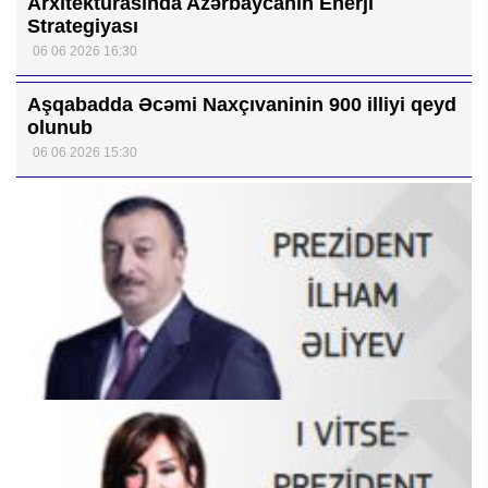
Arxitekturasında Azərbaycanın Enerji
Strategiyası
06 06 2026 16:30
Aşqabadda Əcəmi Naxçıvaninin 900 illiyi qeyd
olunub
06 06 2026 15:30