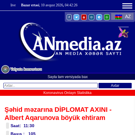
live
Bazar ertəsi
, 10 avqust 2026
,
04:42:27
AZ
Sayta tam versiyada bax
Axtar
Koronavirus Onlayn Statistika
Şəhid məzarına DİPLOMAT AXINI -
Albert Aqarunova böyük ehtiram
Saat: 11:30
Baxış : 105