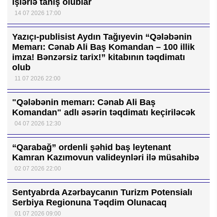
işlərlə tanış olublar
14 07 2026 17:00
Yazıçı-publisist Aydın Tağıyevin “Qələbənin
Memarı: Cənab Ali Baş Komandan – 100 illik
imza! Bənzərsiz tarix!” kitabının təqdimatı
olub
11 07 2026 22:00
"Qələbənin memarı: Cənab Ali Baş
Komandan" adlı əsərin təqdimatı keçiriləcək
04 07 2026 12:30
“Qarabağ” ordenli şəhid baş leytenant
Kamran Kazımovun valideynləri ilə müsahibə
02 07 2026 22:00
Sentyabrda Azərbaycanın Turizm Potensialı
Serbiya Regionuna Təqdim Olunacaq
01 07 2026 09:00