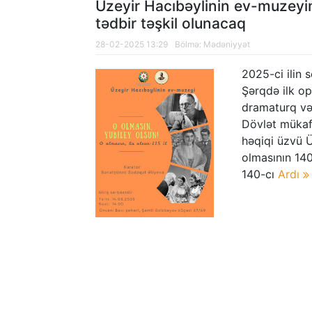
Üzeyir Hacıbəylinin ev-muzeyin
tədbir təşkil olunacaq
28-02-2025 13:29
Bölmə:
Mədəniyyət
2025-ci ilin 
Şərqdə ilk op
dramaturq və 
Dövlət mükaf
həqiqi üzvü 
olmasının 140
140-cı
Ardı