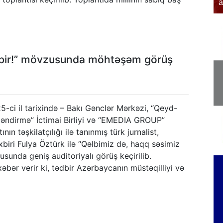
əfər edib
a
ə bir!” mövzusunda möhtəşəm görüş
5-ci il tarixində – Bakı Gənclər Mərkəzi, “Qeyd-
ləndirmə” İctimai Birliyi və “EMEDIA GROUP”
ının təşkilatçılığı ilə tanınmış türk jurnalist,
iri Fulya Öztürk ilə “Qəlbimiz də, haqq səsimiz
usunda geniş auditoriyalı görüş keçirilib.
bər verir ki, tədbir Azərbaycanın müstəqilliyi və