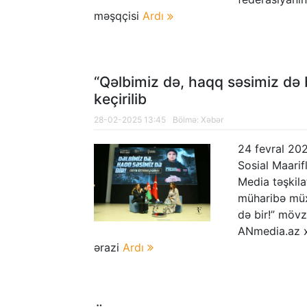
kəşfiyyatçıların ailə üzvləri Şuşaya s
məşqçisi
Ardı
“Qəlbimiz də, haqq səsimiz d
keçirilib
28-02-2025 13:45
Bölmə:
Xəbər
24 fevral 202
Sosial Maarif
Media təşkilat
müharibə müxb
də bir!” mövz
ANmedia.az xə
ərazi
Ardı