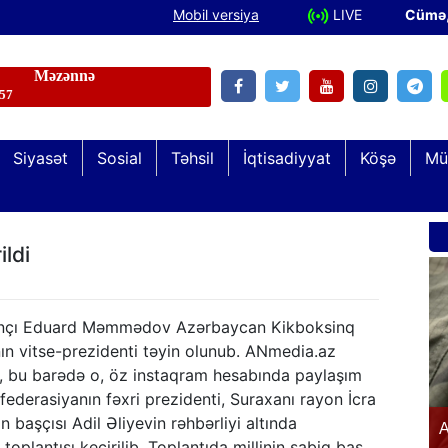
Mobil versiya
LIVE
Cümə
Siyasət
Sosial
Təhsil
İqtisadiyyat
Köşə
Mü
ldi
nçı Eduard Məmmədov Azərbaycan Kikboksinq
ın vitse-prezidenti təyin olunub. ANmedia.az
i, bu barədə o, öz instaqram hesabında paylaşım
, federasiyanın fəxri prezidenti, Suraxanı rayon İcra
Şəhid və qazi övladları “Keşikçidağ” Dövlət
n başçısı Adil Əliyevin rəhbərliyi altında
n
A
Tarix-Mədəniyyət Qoruğunda olublar
toplantısı keçirilib. Toplantıda millinin sabiq baş