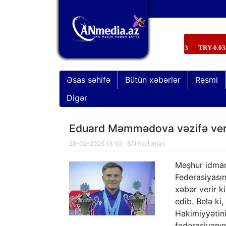
Əsas səhifə
Bütün xəbərlər
Rəsmi
Digər
Eduard Məmmədova vəzifə veri
28-02-2025 13:50
Bölmə:
İdman
Məşhur idma
Federasiyasın
xəbər verir k
edib. Belə ki
Hakimiyyətini
“Xocavənd əməliyyatı”nda şəhid ola
federasiyanın 