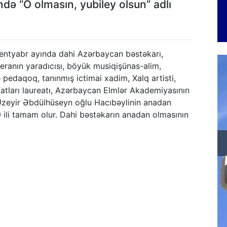
də “O olmasın, yubiley olsun” adlı
sentyabr ayında dahi Azərbaycan bəstəkarı,
eranın yaradıcısı, böyük musiqişünas-alim,
pedaqoq, tanınmış ictimai xadim, Xalq artisti,
atları laureatı, Azərbaycan Elmlər Akademiyasının
Üzeyir Əbdülhüseyn oğlu Hacıbəylinin anadan
 ili tamam olur. Dahi bəstəkarın anadan olmasının