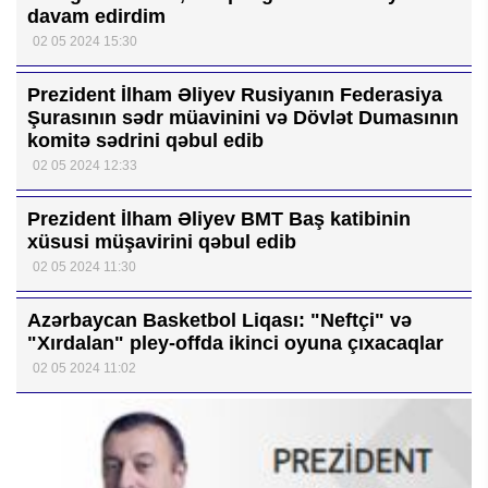
davam edirdim
02 05 2024 15:30
Prezident İlham Əliyev Rusiyanın Federasiya
Şurasının sədr müavinini və Dövlət Dumasının
komitə sədrini qəbul edib
02 05 2024 12:33
Prezident İlham Əliyev BMT Baş katibinin
xüsusi müşavirini qəbul edib
02 05 2024 11:30
Azərbaycan Basketbol Liqası: "Neftçi" və
"Xırdalan" pley-offda ikinci oyuna çıxacaqlar
02 05 2024 11:02