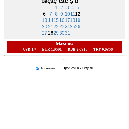
Be
Ça
Ç
Ca
C
Ş
B
1
2
3
4
5
6
7
8
9
10
11
12
13
14
15
16
17
18
19
20
21
22
23
24
25
26
27
28
29
30
31