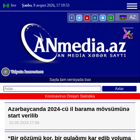
live
Şənbə
, 8 avqust 2026
,
17:19:53
AZ
Sayta tam versiyada bax
Axtar
Koronavirus Onlayn Statistika
Azərbaycanda 2024-cü il barama mövsümünə
start verilib
02 05 2024 17:06
“Bir gözümü kor, bir qulağımı kar edib yoluma