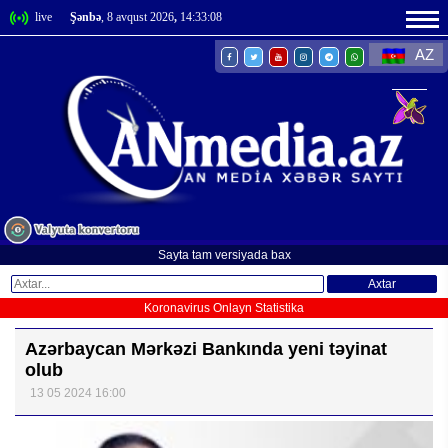
live
Şənbə
, 8 avqust 2026
,
14:33:09
AZ
Sayta tam versiyada bax
Axtar
Koronavirus Onlayn Statistika
Azərbaycan Mərkəzi Bankında yeni təyinat
olub
13 05 2024 16:00