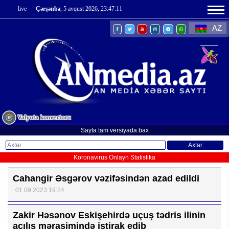
live
Çərşənbə
, 5 avqust 2026
,
23:47:12
AZ
Sayta tam versiyada bax
Axtar
Koronavirus Onlayn Statistika
Cahangir Əsgərov vəzifəsindən azad edildi
01 09 2023 19:24
Zakir Həsənov Eskişehirdə uçuş tədris ilinin
açılış mərasimində iştirak edib