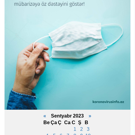
«
Sentyabr 2023
»
Be
Ça
Ç
Ca
C
Ş
B
1
2
3