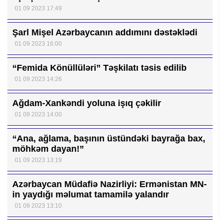
01 09 2023 17:49
Şarl Mişel Azərbaycanın addımını dəstəklədi
01 09 2023 16:00
“Femida Könüllüləri” Təşkilatı təsis edilib
01 09 2023 14:26
Ağdam-Xankəndi yoluna işıq çəkilir
01 09 2023 14:00
“Ana, ağlama, başının üstündəki bayrağa bax,
möhkəm dayan!”
01 09 2023 13:19
Azərbaycan Müdafiə Nazirliyi: Ermənistan MN-
in yaydığı məlumat tamamilə yalandır
01 09 2023 13:10