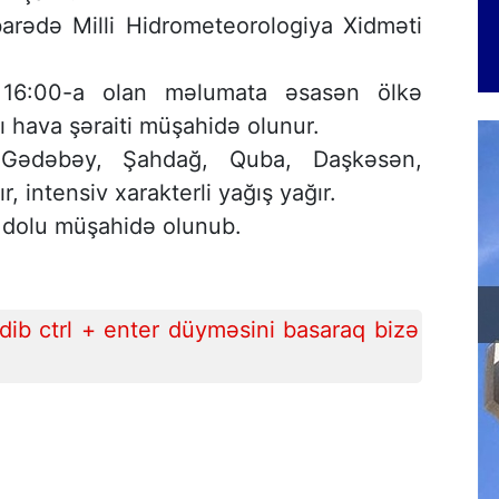
arədə Milli Hidrometeorologiya Xidməti
at 16:00-a olan məlumata əsasən ölkə
lı hava şəraiti müşahidə olunur.
 Gədəbəy, Şahdağ, Quba, Daşkəsən,
, intensiv xarakterli yağış yağır.
 dolu müşahidə olunub.
ib ctrl + enter düyməsini basaraq bizə