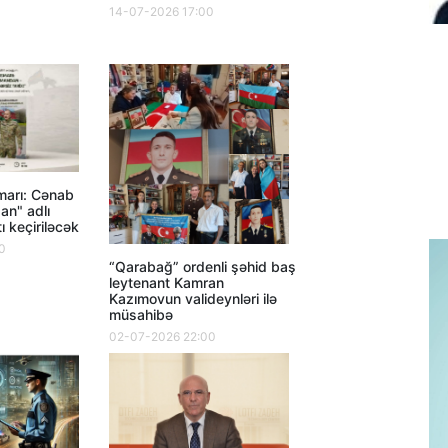
14-07-2026 17:00
marı: Cənab
an" adlı
ı keçiriləcək
0
“Qarabağ” ordenli şəhid baş
leytenant Kamran
Kazımovun valideynləri ilə
müsahibə
02-07-2026 22:00