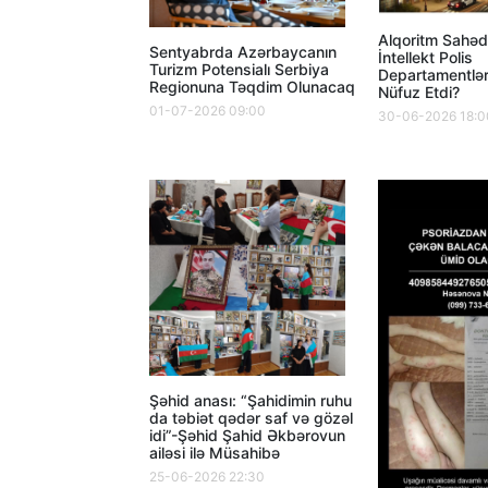
Alqoritm Sahəd
Sentyabrda Azərbaycanın
İntellekt Polis
Turizm Potensialı Serbiya
Departamentlə
Regionuna Təqdim Olunacaq
Nüfuz Etdi?
01-07-2026 09:00
30-06-2026 18:0
Şəhid anası: “Şahidimin ruhu
da təbiət qədər saf və gözəl
idi”-Şəhid Şahid Əkbərovun
ailəsi ilə Müsahibə
25-06-2026 22:30