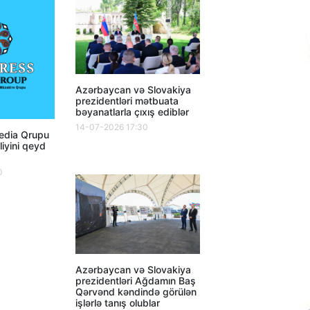
Azərbaycan və Slovakiya
prezidentləri mətbuata
bəyanatlarla çıxış ediblər
14-07-2026 17:30
dia Qrupu
lliyini qeyd
0
Azərbaycan və Slovakiya
prezidentləri Ağdamın Baş
Qərvənd kəndində görülən
işlərlə tanış olublar