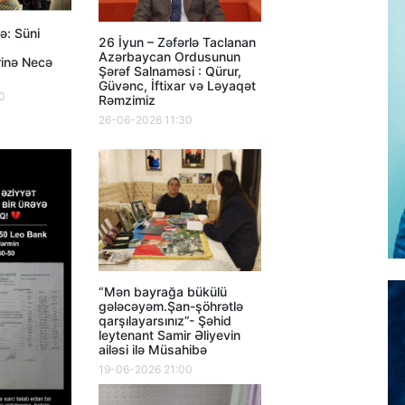
ə: Süni
26 İyun – Zəfərlə Taclanan
Azərbaycan Ordusunun
rinə Necə
Şərəf Salnaməsi : Qürur,
Güvənc, İftixar və Ləyaqət
0
Rəmzimiz
26-06-2026 11:30
“Mən bayrağa bükülü
gələcəyəm.Şan-şöhrətlə
qarşılayarsınız”- Şəhid
leytenant Samir Əliyevin
ailəsi ilə Müsahibə
19-06-2026 21:00