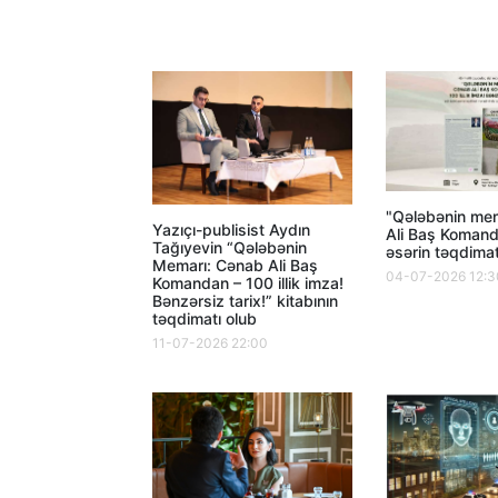
"Qələbənin me
Yazıçı-publisist Aydın
Ali Baş Komand
Tağıyevin “Qələbənin
əsərin təqdimat
Memarı: Cənab Ali Baş
04-07-2026 12:3
Komandan – 100 illik imza!
Bənzərsiz tarix!” kitabının
təqdimatı olub
11-07-2026 22:00