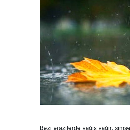
kəşfiyyatçıların ailə üzvləri Şuşaya s
Bəzi ərazilərdə yağış yağır, şimşə