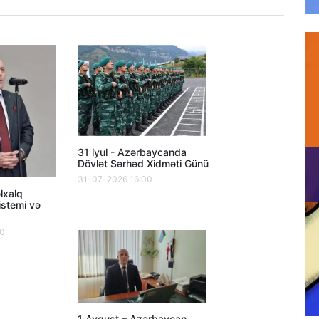
31 iyul - Azərbaycanda
Dövlət Sərhəd Xidməti Günü
31-07-2026 16:00
lxalq
istemi və
00
1 Avqust – Azərbaycan