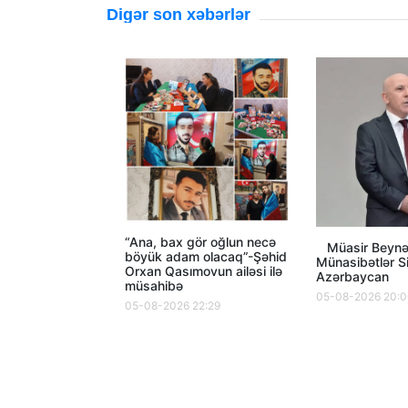
Digər son xəbərlər
“Ana, bax gör oğlun necə
Müasir Beynə
böyük adam olacaq”-Şəhid
Münasibətlər S
Orxan Qasımovun ailəsi ilə
Azərbaycan
müsahibə
05-08-2026 20:
05-08-2026 22:29