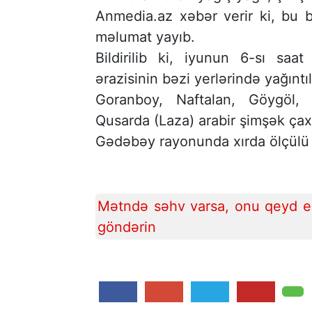
Anmedia.az xəbər verir ki, bu b
məlumat yayıb.
Bildirilib ki, iyunun 6-sı sa
ərazisinin bəzi yerlərində yağıntı
Goranboy, Naftalan, Göygöl,
Qusarda (Laza) arabir şimşək çaxır
Gədəbəy rayonunda xırda ölçülü
Mətndə səhv varsa, onu qeyd ed
göndərin