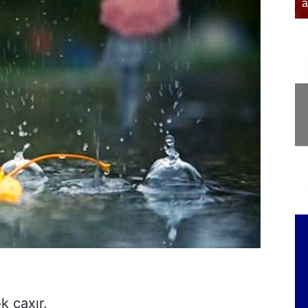
əfər edib
a
k çaxır.