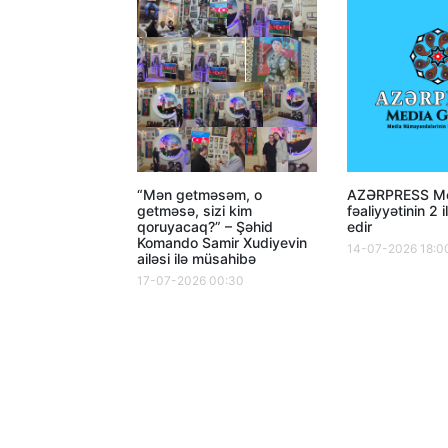
“Mən getməsəm, o
AZƏRPRESS Me
getməsə, sizi kim
fəaliyyətinin 2 i
qoruyacaq?” – Şəhid
edir
Komando Samir Xudiyevin
14-07-2026 18:0
ailəsi ilə müsahibə
17-07-2026 00:30