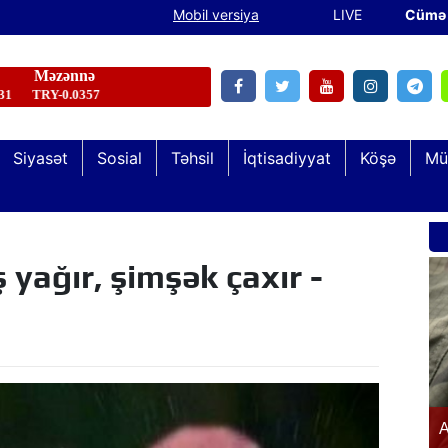
Mobil versiya
LIVE
Cümə 
Siyasət
Sosial
Təhsil
İqtisadiyyat
Köşə
Mü
Şəhid və qazi övladları “Keşikçidağ” Dövlət
 yağır, şimşək çaxır -
Tarix-Mədəniyyət Qoruğunda olublar
n
A