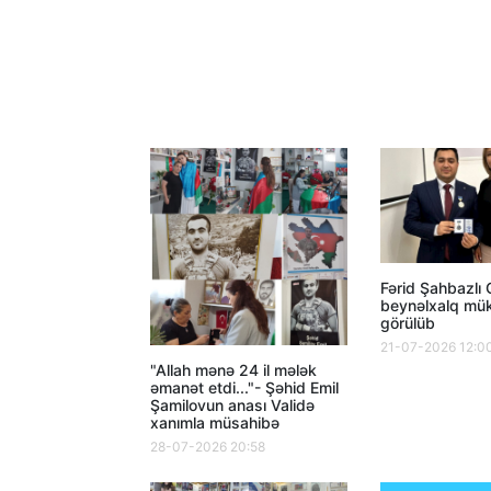
Fərid Şahbazlı
beynəlxalq mük
görülüb
21-07-2026 12:0
"Allah mənə 24 il mələk
əmanət etdi..."- Şəhid Emil
Şamilovun anası Validə
xanımla müsahibə
28-07-2026 20:58