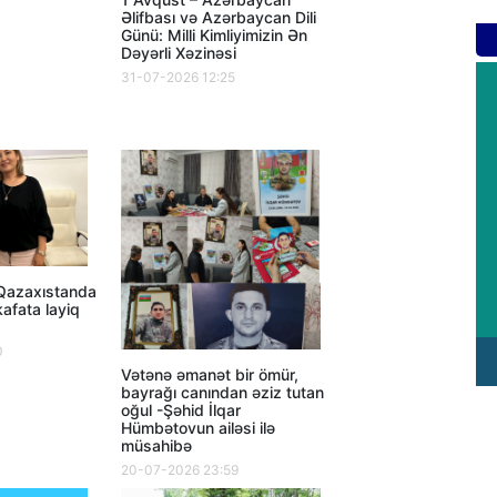
Əlifbası və Azərbaycan Dili
Günü: Milli Kimliyimizin Ən
Dəyərli Xəzinəsi
31-07-2026 12:25
 Qazaxıstanda
afata layiq
0
Vətənə əmanət bir ömür,
bayrağı canından əziz tutan
oğul -Şəhid İlqar
Hümbətovun ailəsi ilə
müsahibə
20-07-2026 23:59