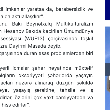
sadi imkanlar yaratsa da, bərabərsizlik və
a da aktuallaşdırır".
unu Bakı Beynəlxalq Multikulturalizm
van Həsənov Bakıda keçirilən Ümumdünya
essiyası (WUF13) çərçivəsində təşkil
 üzrə Dəyirmi Masada deyib.
qarşısında duran əsas problemlərdən biri
erli icmalar şəhər həyatında müxtəlif
alqların əksəriyyəti şəhərlərdə yaşayır.
yacları nəzərə alınaraq düzgün şəkildə
yəyə, yaşayış şəraitinə, təhsilə və iş
irlər, özlərini çox vaxt cəmiyyətdən və
iss edirlər".