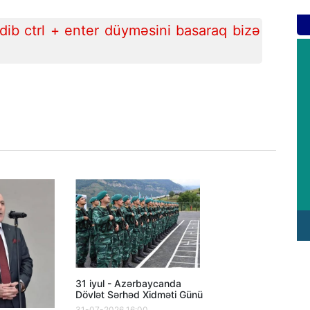
ib ctrl + enter düyməsini basaraq bizə
31 iyul - Azərbaycanda
Dövlət Sərhəd Xidməti Günü
31-07-2026 16:00