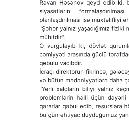
Rəvan Həsənov qeyd edib ki, bu
siyasətlərin formalaşdırılm
planlaşdırılması isə müxtəlifliyi ə
"Şəhər yalnız yaşadığımız fizik
mühitdir".
O vurğulayıb ki, dövlət qurumla
cəmiyyəti arasında güclü tərəfda
qəbulu vacibdir.
İcraçı direktorun fikrincə, gələc
və bütün mədəniyyətlərə daha ço
"Yerli xalqların biliyi yalnız k
problemlərin həlli üçün dəyərl
qərarlar qəbul edib, resurslara 
bu gün ehtiyac duyduğumuz yana