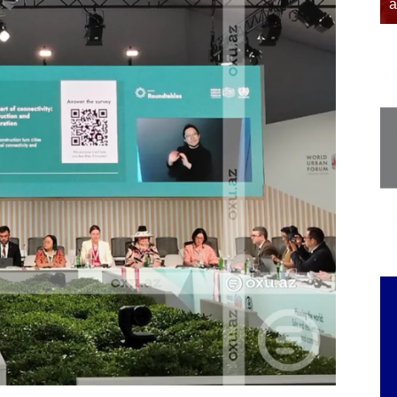
əfər edib
a