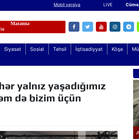
Mobil versiya
LIVE
Cümə
Siyasət
Sosial
Təhsil
İqtisadiyyat
Köşə
Mü
ər yalnız yaşadığımız
həm də bizim üçün
Şəhid və qazi övladları “Keşikçidağ” Dövlət
n
A
Tarix-Mədəniyyət Qoruğunda olublar