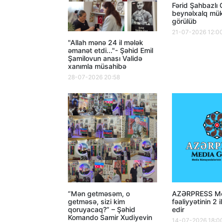
Fərid Şahbazlı
beynəlxalq mük
görülüb
21-07-2026 12:0
"Allah mənə 24 il mələk
əmanət etdi..."- Şəhid Emil
Şamilovun anası Validə
xanımla müsahibə
28-07-2026 20:58
“Mən getməsəm, o
AZƏRPRESS Me
getməsə, sizi kim
fəaliyyətinin 2 i
qoruyacaq?” – Şəhid
edir
Komando Samir Xudiyevin
14-07-2026 18:0