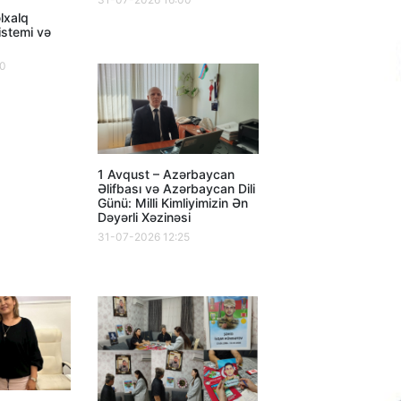
lxalq
istemi və
00
1 Avqust – Azərbaycan
Əlifbası və Azərbaycan Dili
Günü: Milli Kimliyimizin Ən
Dəyərli Xəzinəsi
31-07-2026 12:25