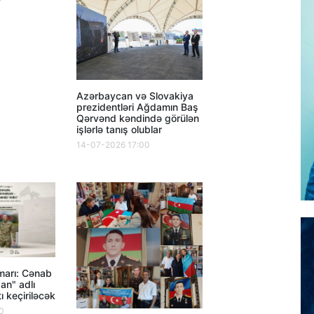
Azərbaycan və Slovakiya
prezidentləri Ağdamın Baş
Qərvənd kəndində görülən
işlərlə tanış olublar
14-07-2026 17:00
marı: Cənab
an" adlı
ı keçiriləcək
0