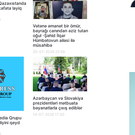
 Qazaxıstanda
afata layiq
0
Vətənə əmanət bir ömür,
bayrağı canından əziz tutan
oğul -Şəhid İlqar
Hümbətovun ailəsi ilə
müsahibə
20-07-2026 23:59
Azərbaycan və Slovakiya
prezidentləri mətbuata
bəyanatlarla çıxış ediblər
14-07-2026 17:30
dia Qrupu
lliyini qeyd
0