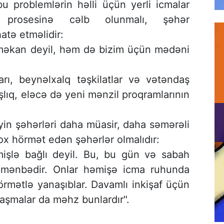
 problemlərin həlli üçün yerli icmalar
ası prosesinə cəlb olunmalı, şəhər
hatə etməlidir:
i məkan deyil, həm də bizim üçün mədəni
rı, beynəlxalq təşkilatlar və vətəndaş
şlıq, eləcə də yeni mənzil proqramlarının
əyin şəhərləri daha müasir, daha səmərəli
x hörmət edən şəhərlər olmalıdır:
eçmişlə bağlı deyil. Bu, bu gün və sabah
i mənbədir. Onlar həmişə icma ruhunda
hörmətlə yanaşıblar. Davamlı inkişaf üçün
şmalar da məhz bunlardır".