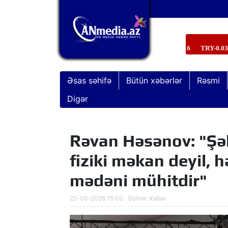
Əsas səhifə
Bütün xəbərlər
Rəsmi
Digər
Rəvan Həsənov: "Şəh
fiziki məkan deyil, 
mədəni mühitdir"
22-05-2026 15:00
Bölmə:
Xəbər
“Xocavənd əməliyyatı”nda şəhid ola