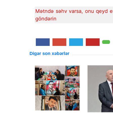
Mətndə səhv varsa, onu qeyd ed
göndərin
Digər son xəbərlər