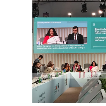
kəşfiyyatçıların ailə üzvləri Şuşaya s