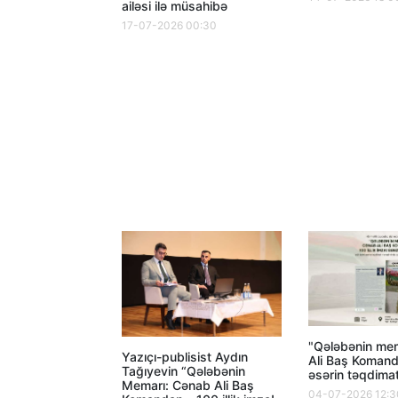
ailəsi ilə müsahibə
17-07-2026 00:30
"Qələbənin me
Yazıçı-publisist Aydın
Ali Baş Komand
Tağıyevin “Qələbənin
əsərin təqdimat
Memarı: Cənab Ali Baş
04-07-2026 12:3