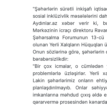
"Şəhərlərin sürətli inkişafı iqti
sosial inklüzivlik məsələlərini dah
Aydınlar.az xəbər verir ki, b
Mərkəzinin icraçı direktoru Rə
Şəhərsalma Forumunun 13-cü s
olunan Yerli Xalqların Hüquqları
Onun sözlərinə görə, şəhərlərin 
bərabərsizlikdir:
"Bir çox icmalar, o cümlədən y
problemlərlə üzləşirlər. Yerli x
Lakin şəhərlərimiz onların ehti
planlaşdırılmayıb. Onlar səhiy
imkanlarına məhdud çıxış əldə ed
qərarvermə prosesindən kənarda h