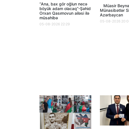
“Ana, bax gör oğlun necə
Müasir Beynə
böyük adam olacaq”-Şəhid
Münasibətlər S
Orxan Qasımovun ailəsi ilə
Azərbaycan
müsahibə
05-08-2026 20:
05-08-2026 22:29