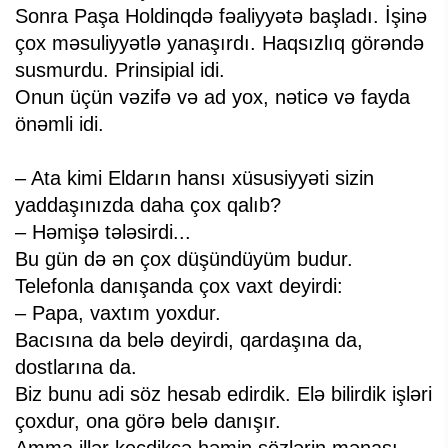
Sonra Paşa Holdinqdə fəaliyyətə başladı. İşinə
çox məsuliyyətlə yanaşırdı. Haqsızlıq görəndə
susmurdu. Prinsipial idi.
Onun üçün vəzifə və ad yox, nəticə və fayda
önəmli idi.
– Ata kimi Eldarın hansı xüsusiyyəti sizin
yaddaşınızda daha çox qalıb?
– Həmişə tələsirdi...
Bu gün də ən çox düşündüyüm budur.
Telefonla danışanda çox vaxt deyirdi:
– Papa, vaxtım yoxdur.
Bacısına da belə deyirdi, qardaşına da,
dostlarına da.
Biz bunu adi söz hesab edirdik. Elə bilirdik işləri
çoxdur, ona görə belə danışır.