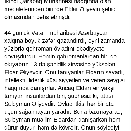
İkinci Qarabağ Müharibəsi haqqında olan
məqalələrindən birində Eldar Əliyevin şəhid
olmasından bəhs etmişdi.
44 günlük Vətən müharibəsi Azərbaycan
xalqına böyük zəfər qazandırdı, eyni zamanda
yüzlərlə qəhrəman övladını əbədiyyətə
qovuşdurdu. Həmin qəhrəmanlardan biri də
oktyabrın 13-də şəhidlik zirvəsinə yüksələn
Eldar Əliyevdir. Onu tanıyanlar Eldarın savadı,
intellekti, liderlik xüsusiyyətləri və vətən sevgisi
haqqında danışırlar. Ancaq Eldarı ən yaxşı
tanıyan insanlardan biri, şübhəsiz ki, atası
Süleyman Əliyevdir. Övlad itkisi hər bir ata
üçün sağalmayan yaradır. Buna baxmayaraq,
Süleyman müəllim Eldardan danışarkən həm
qürur duyur, həm də kövrəlir. Onun söylədiyi