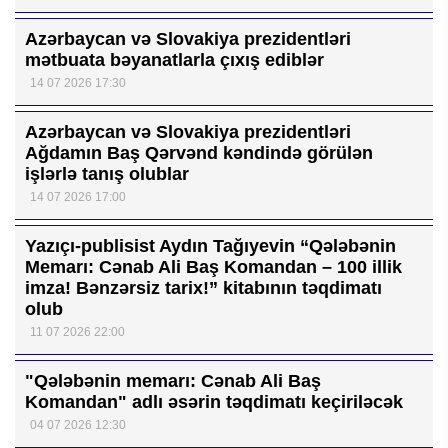
Azərbaycan və Slovakiya prezidentləri
mətbuata bəyanatlarla çıxış ediblər
14 07 2026 17:30
Azərbaycan və Slovakiya prezidentləri
Ağdamın Baş Qərvənd kəndində görülən
işlərlə tanış olublar
14 07 2026 17:00
Yazıçı-publisist Aydın Tağıyevin “Qələbənin
Memarı: Cənab Ali Baş Komandan – 100 illik
imza! Bənzərsiz tarix!” kitabının təqdimatı
olub
11 07 2026 22:00
"Qələbənin memarı: Cənab Ali Baş
Komandan" adlı əsərin təqdimatı keçiriləcək
04 07 2026 12:30