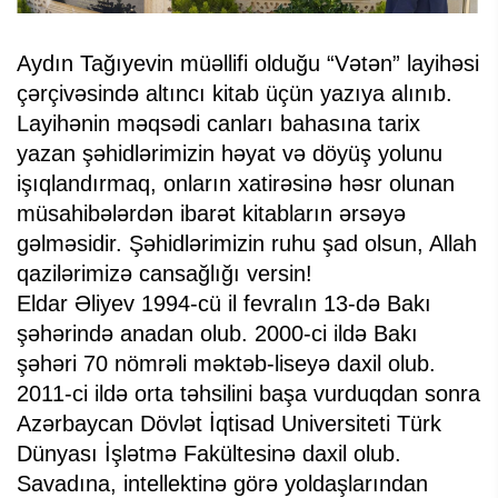
Aydın Tağıyevin müəllifi olduğu “Vətən” layihəsi
çərçivəsində altıncı kitab üçün yazıya alınıb.
Layihənin məqsədi canları bahasına tarix
yazan şəhidlərimizin həyat və döyüş yolunu
işıqlandırmaq, onların xatirəsinə həsr olunan
müsahibələrdən ibarət kitabların ərsəyə
gəlməsidir. Şəhidlərimizin ruhu şad olsun, Allah
qazilərimizə cansağlığı versin!
Eldar Əliyev 1994-cü il fevralın 13-də Bakı
şəhərində anadan olub. 2000-ci ildə Bakı
şəhəri 70 nömrəli məktəb-liseyə daxil olub.
2011-ci ildə orta təhsilini başa vurduqdan sonra
Azərbaycan Dövlət İqtisad Universiteti Türk
Dünyası İşlətmə Fakültesinə daxil olub.
Savadına, intellektinə görə yoldaşlarından