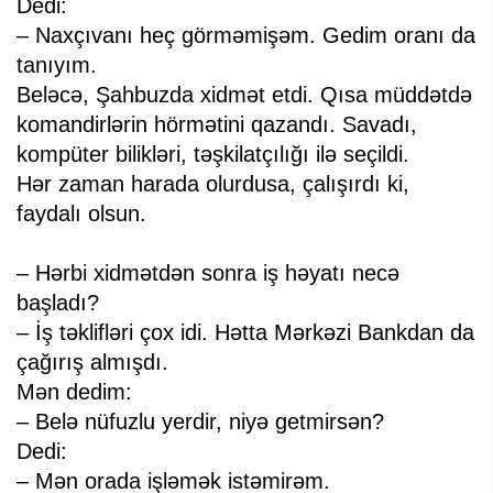
Dedi:
– Naxçıvanı heç görməmişəm. Gedim oranı da
tanıyım.
Beləcə, Şahbuzda xidmət etdi. Qısa müddətdə
komandirlərin hörmətini qazandı. Savadı,
kompüter bilikləri, təşkilatçılığı ilə seçildi.
Hər zaman harada olurdusa, çalışırdı ki,
faydalı olsun.
– Hərbi xidmətdən sonra iş həyatı necə
başladı?
– İş təklifləri çox idi. Hətta Mərkəzi Bankdan da
çağırış almışdı.
Mən dedim:
– Belə nüfuzlu yerdir, niyə getmirsən?
Dedi:
– Mən orada işləmək istəmirəm.