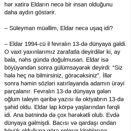
hər xatirə Eldarın necə bir insan olduğunu
daha aydın göstərir.
– Süleyman müəllim, Eldar necə uşaq idi?
– Eldar 1994-cü il fevralın 13-də dünyaya gəldi.
O vaxt yaxınlarımız zarafatla deyirdilər ki, ay
bala, nəhs gündə doğulmusan. Eldar isə
böyüyəndən sonra gülümsəyərək deyirdi: “Siz
hələ heç nə bilmirsiniz, görəcəksiniz”. İllər
sonra həmin sözləri xatırlayanda adamın ürəyi
parçalanır. Fevralın 13-də dünyaya gələn
oğlum taleyin qəribə yazısı ilə oktyabrın 13-də
şəhid oldu. Eldar lap körpə yaşlarından fərqli
idi. Ana bətnində də çox hərəkətli olub. Evdə
dünyaya gəlmişdi. Bacısı və qardaşı ondan
böyük olduğuna görə onların kitablarına,