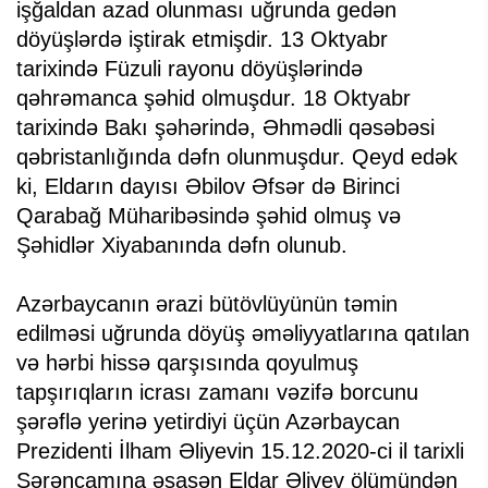
işğaldan azad olunması uğrunda gedən
döyüşlərdə iştirak etmişdir. 13 Oktyabr
tarixində Füzuli rayonu döyüşlərində
qəhrəmanca şəhid olmuşdur. 18 Oktyabr
tarixində Bakı şəhərində, Əhmədli qəsəbəsi
qəbristanlığında dəfn olunmuşdur. Qeyd edək
ki, Eldarın dayısı Əbilov Əfsər də Birinci
Qarabağ Müharibəsində şəhid olmuş və
Şəhidlər Xiyabanında dəfn olunub.
Azərbaycanın ərazi bütövlüyünün təmin
edilməsi uğrunda döyüş əməliyyatlarına qatılan
və hərbi hissə qarşısında qoyulmuş
tapşırıqların icrası zamanı vəzifə borcunu
şərəflə yerinə yetirdiyi üçün Azərbaycan
Prezidenti İlham Əliyevin 15.12.2020-ci il tarixli
Sərəncamına əsasən Eldar Əliyev ölümündən