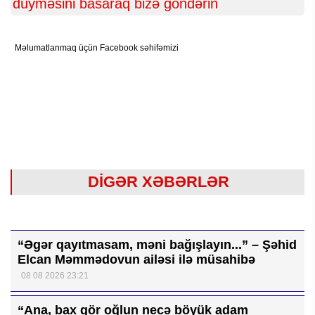
düyməsini basaraq bizə göndərin
Məlumatlanmaq üçün Facebook səhifəmizi
DİGƏR XƏBƏRLƏR
“Əgər qayıtmasam, məni bağışlayın...” – Şəhid
Elcan Məmmədovun ailəsi ilə müsahibə
08 08 2026 23:21
“Ana, bax gör oğlun necə böyük adam