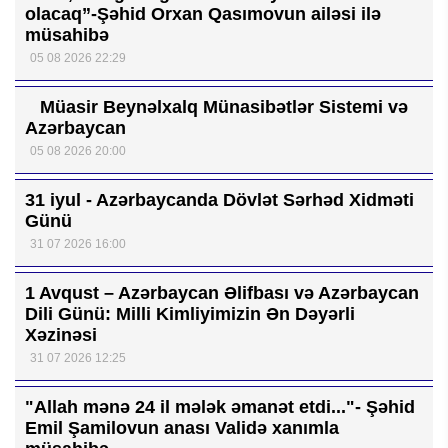
olacaq”-Şəhid Orxan Qasımovun ailəsi ilə
müsahibə
05 08 2026 22:29
Müasir Beynəlxalq Münasibətlər Sistemi və
Azərbaycan
05 08 2026 20:00
31 iyul - Azərbaycanda Dövlət Sərhəd Xidməti
Günü
31 07 2026 16:00
1 Avqust – Azərbaycan Əlifbası və Azərbaycan
Dili Günü: Milli Kimliyimizin Ən Dəyərli
Xəzinəsi
31 07 2026 12:25
"Allah mənə 24 il mələk əmanət etdi..."- Şəhid
Emil Şamilovun anası Validə xanımla