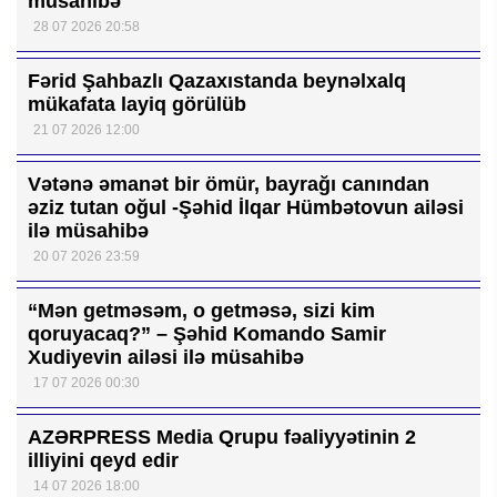
müsahibə
28 07 2026 20:58
Fərid Şahbazlı Qazaxıstanda beynəlxalq
mükafata layiq görülüb
21 07 2026 12:00
Vətənə əmanət bir ömür, bayrağı canından
əziz tutan oğul -Şəhid İlqar Hümbətovun ailəsi
ilə müsahibə
20 07 2026 23:59
“Mən getməsəm, o getməsə, sizi kim
qoruyacaq?” – Şəhid Komando Samir
Xudiyevin ailəsi ilə müsahibə
17 07 2026 00:30
AZƏRPRESS Media Qrupu fəaliyyətinin 2
illiyini qeyd edir
14 07 2026 18:00