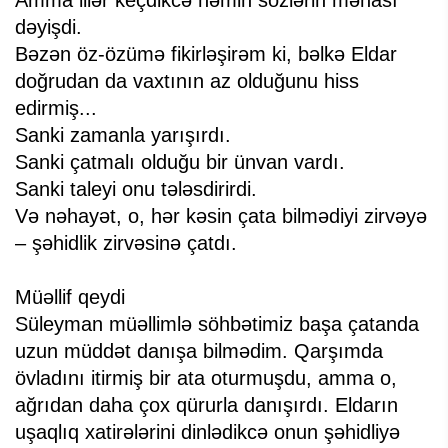
Amma illər keçdikcə həmin sözlərin mənası
dəyişdi.
Bəzən öz-özümə fikirləşirəm ki, bəlkə Eldar
doğrudan da vaxtının az olduğunu hiss
edirmiş...
Sanki zamanla yarışırdı.
Sanki çatmalı olduğu bir ünvan vardı.
Sanki taleyi onu tələsdirirdi.
Və nəhayət, o, hər kəsin çata bilmədiyi zirvəyə
– şəhidlik zirvəsinə çatdı.
Müəllif qeydi
Süleyman müəllimlə söhbətimiz başa çatanda
uzun müddət danışa bilmədim. Qarşımda
övladını itirmiş bir ata oturmuşdu, amma o,
ağrıdan daha çox qürurla danışırdı. Eldarın
uşaqlıq xatirələrini dinlədikcə onun şəhidliyə