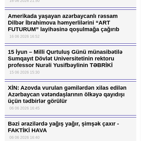
16 06 2026 21:50
Amerikada yaşayan azərbaycanlı rəssam
Dilbər İbrahimova həmyerlilərini “ART
FUTURUM” layihəsinə qoşulmağa çağırıb
16 06 2026 16:52
15 İyun – Milli Qurtuluş Günü münasibətilə
Sumqayıt Dövlət Universitetinin rektoru
professor Nurəli Yusifbəylinin TƏBRİKİ
15 06 2026 15:30
XİN: Azovda vurulan gəmilərdən xilas edilən
Azərbaycan vətəndaşlarının ölkəyə qayıdışı
üçün tədbirlər görülür
06 06 2026 16:45
Bəzi ərazilərdə yağış yağır, şimşək çaxır -
FAKTİKİ HAVA
06 06 2026 16:40