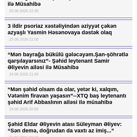
ilə Müsahibə
25 06 2026 22:30
3 ildir psoriaz xəstəliyindən əziyyət çəkən
azyaşlı Yasmin Həsənovaya dəstək olaq
25 06 2026 21:00
“Mən bayrağa bükülü gələcəyəm.Şan-şöhrətlə
qarşılayarsınız”- Şəhid leytenant Samir
Əliyevin ailəsi ilə Müsahibə
19 06 2026 21:00
“Mən şəhid olsam da olar, yetər ki, xalqım,
Vətənim firavan yaşasın”--XTQ baş leytenantı
şəhid Arif Abbaslının ailəsi ilə müsahibə
19 06 2026 20:00
Şəhid Eldar Əliyevin atası Süleyman Əliyev:
“Sən demə, doğrudan da vaxtı az imiş...”