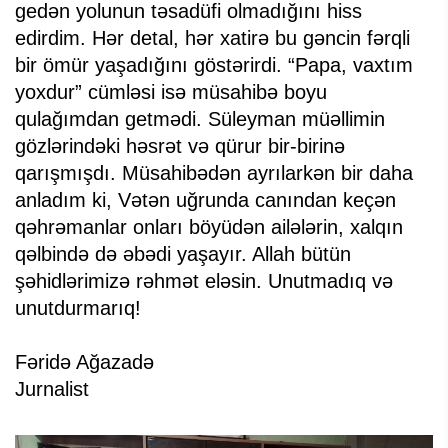
gedən yolunun təsadüfi olmadığını hiss
edirdim. Hər detal, hər xatirə bu gəncin fərqli
bir ömür yaşadığını göstərirdi. “Papa, vaxtım
yoxdur” cümləsi isə müsahibə boyu
qulağımdan getmədi. Süleyman müəllimin
gözlərindəki həsrət və qürur bir-birinə
qarışmışdı. Müsahibədən ayrılarkən bir daha
anladım ki, Vətən uğrunda canından keçən
qəhrəmanlar onları böyüdən ailələrin, xalqın
qəlbində də əbədi yaşayır. Allah bütün
şəhidlərimizə rəhmət eləsin. Unutmadıq və
unutdurmarıq!
Fəridə Ağazadə
Jurnalist