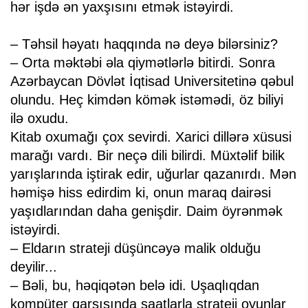
hər işdə ən yaxşısını etmək istəyirdi.
– Təhsil həyatı haqqında nə deyə bilərsiniz?
– Orta məktəbi əla qiymətlərlə bitirdi. Sonra
Azərbaycan Dövlət İqtisad Universitetinə qəbul
olundu. Heç kimdən kömək istəmədi, öz biliyi
ilə oxudu.
Kitab oxumağı çox sevirdi. Xarici dillərə xüsusi
marağı vardı. Bir neçə dili bilirdi. Müxtəlif bilik
yarışlarında iştirak edir, uğurlar qazanırdı. Mən
həmişə hiss edirdim ki, onun maraq dairəsi
yaşıdlarından daha genişdir. Daim öyrənmək
istəyirdi.
– Eldarın strateji düşüncəyə malik olduğu
deyilir...
– Bəli, bu, həqiqətən belə idi. Uşaqlıqdan
kompüter qarşısında saatlarla strateji oyunlar