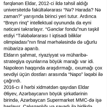
fərqlənən Eldar, 2012-ci ildə təhsil aldığı
universitetdə fakültələrarası “Nə? Harada? Nə
zaman?” yarışında birinci yeri tutur. Ardınca
“Breyn rinq” intellektual oyununda da eyni
nəticəni təkrarlayır. “Gənclər fondu”nun təşkil
etdiyi “Tələbələrarası I iqtisadi biliklər
olimpiadası”nın final mərhələsində də uğurlu
mübarizə aparıb.
Eldarın şahmat, riyaziyyat və müharibə-
strategiya oyunlarına böyük marağı var idi.
Napoleon haqqında araşdırmağı, oxumağı çox
sevdiyi üçün dostları arasında “Napo” ləqəbi ilə
çağrırdı.
2016-cı il hərbi xidmətdən qayıdan Eldar
Əliyev, Azərbaycanın böyük şirkətlərinin
birində, Azərbaycan Supermarket MMC-də işə
başlayır. Çalışqanlığı və savadı ilə birlikdə