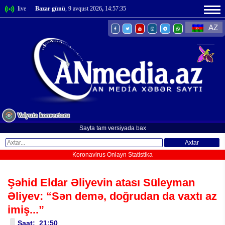
live
Bazar günü
, 9 avqust 2026
,
14:57:37
AZ
Sayta tam versiyada bax
Axtar
Koronavirus Onlayn Statistika
Şəhid Eldar Əliyevin atası Süleyman
Əliyev: “Sən demə, doğrudan da vaxtı az
imiş...”
Saat: 21:50