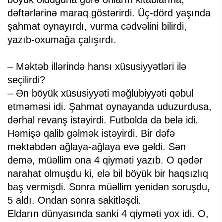
dəftərlərinə maraq göstərirdi. Üç-dörd yaşında
şahmat oynayırdı, vurma cədvəlini bilirdi,
yazıb-oxumağa çalışırdı.
– Məktəb illərində hansı xüsusiyyətləri ilə
seçilirdi?
– Ən böyük xüsusiyyəti məğlubiyyəti qəbul
etməməsi idi. Şahmat oynayanda uduzurdusa,
dərhal revanş istəyirdi. Futbolda da belə idi.
Həmişə qalib gəlmək istəyirdi. Bir dəfə
məktəbdən ağlaya-ağlaya evə gəldi. Sən
demə, müəllim ona 4 qiyməti yazıb. O qədər
narahat olmuşdu ki, elə bil böyük bir haqsızlıq
baş vermişdi. Sonra müəllim yenidən soruşdu,
5 aldı. Ondan sonra sakitləşdi.
Eldarın dünyasında sanki 4 qiyməti yox idi. O,