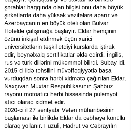
şərablar haqqında olan bilgisi onu daha böyük
şirkətlərdə daha yüksək vəzifələrə aparır və
Azərbaycanın ən böyük oteli olan Bulvar
Hoteldə çalışmağa başlayır. Eldar həmçinin
özünü inkişaf etdirmək üçün xarici
universitetlərin təşkil etdiyi kurslarda iştirak
edir, beynəlxalq sertifikatlar əldə edirdi. İngilis,
rus və türk dillərini mükəmməl bilirdi. Subay idi.
2015-ci ildə təhsilini müvəffəqiyyətlə başa
vurduqdan sonra hərbi xidmətə çağırılan Eldar,
Naxçıvan Muxtar Respublikasının Şahbuz
rayonu motoatıcı hərbi hissəsində pulemyot
atıcı olaraq xidmət edir.
2020-ci il 27 sentyabr Vətən müharibəsinin
başlaması ilə birlikdə Eldar da cəbhəyə könüllü
olaraq yollanır. Füzuli, Hadrut və Cəbrayılın