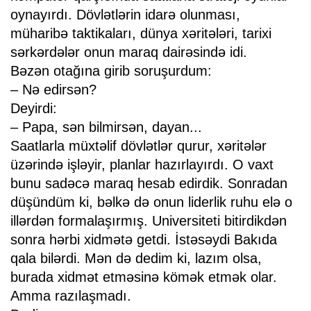
oynayırdı. Dövlətlərin idarə olunması,
müharibə taktikaları, dünya xəritələri, tarixi
sərkərdələr onun maraq dairəsində idi.
Bəzən otağına girib soruşurdum:
– Nə edirsən?
Deyirdi:
– Papa, sən bilmirsən, dayan...
Saatlarla müxtəlif dövlətlər qurur, xəritələr
üzərində işləyir, planlar hazırlayırdı. O vaxt
bunu sadəcə maraq hesab edirdik. Sonradan
düşündüm ki, bəlkə də onun liderlik ruhu elə o
illərdən formalaşırmış. Universiteti bitirdikdən
sonra hərbi xidmətə getdi. İstəsəydi Bakıda
qala bilərdi. Mən də dedim ki, lazım olsa,
burada xidmət etməsinə kömək etmək olar.
Amma razılaşmadı.