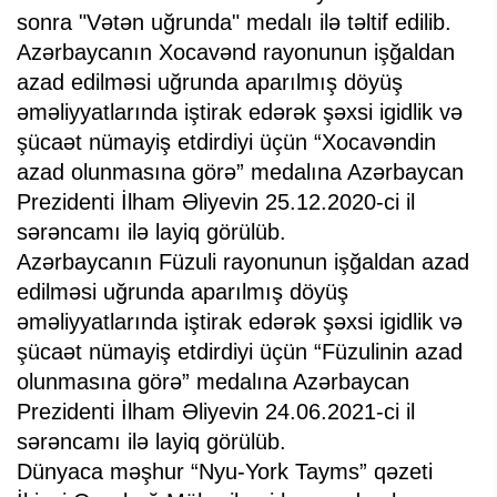
sonra "Vətən uğrunda" medalı ilə təltif edilib.
Azərbaycanın Xocavənd rayonunun işğaldan
azad edilməsi uğrunda aparılmış döyüş
əməliyyatlarında iştirak edərək şəxsi igidlik və
şücaət nümayiş etdirdiyi üçün “Xocavəndin
azad olunmasına görə” medalına Azərbaycan
Prezidenti İlham Əliyevin 25.12.2020-ci il
sərəncamı ilə layiq görülüb.
Azərbaycanın Füzuli rayonunun işğaldan azad
edilməsi uğrunda aparılmış döyüş
əməliyyatlarında iştirak edərək şəxsi igidlik və
şücaət nümayiş etdirdiyi üçün “Füzulinin azad
olunmasına görə” medalına Azərbaycan
Prezidenti İlham Əliyevin 24.06.2021-ci il
sərəncamı ilə layiq görülüb.
Dünyaca məşhur “Nyu-York Tayms” qəzeti