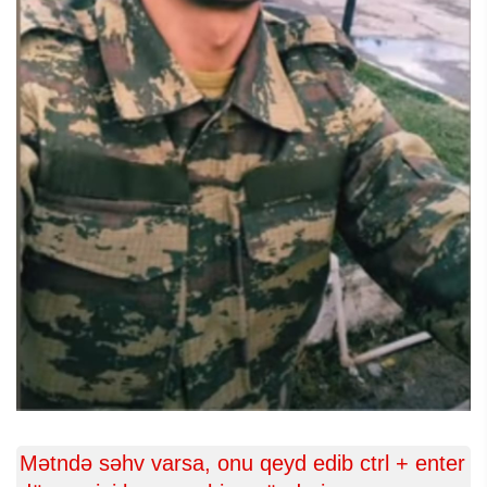
Mətndə səhv varsa, onu qeyd edib ctrl + enter