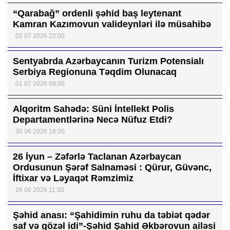
“Qarabağ” ordenli şəhid baş leytenant
Kamran Kazımovun valideynləri ilə müsahibə
02 07 2026 22:00
Sentyabrda Azərbaycanın Turizm Potensialı
Serbiya Regionuna Təqdim Olunacaq
01 07 2026 09:00
Alqoritm Sahədə: Süni İntellekt Polis
Departamentlərinə Necə Nüfuz Etdi?
30 06 2026 18:00
26 İyun – Zəfərlə Taclanan Azərbaycan
Ordusunun Şərəf Salnaməsi : Qürur, Güvənc,
İftixar və Ləyaqət Rəmzimiz
26 06 2026 11:30
Şəhid anası: “Şahidimin ruhu da təbiət qədər
saf və gözəl idi”-Şəhid Şahid Əkbərovun ailəsi