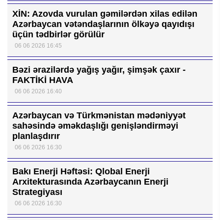
XİN: Azovda vurulan gəmilərdən xilas edilən
Azərbaycan vətəndaşlarının ölkəyə qayıdışı
üçün tədbirlər görülür
06 06 2026 16:45
Bəzi ərazilərdə yağış yağır, şimşək çaxır -
FAKTİKİ HAVA
06 06 2026 16:40
Azərbaycan və Türkmənistan mədəniyyət
sahəsində əməkdaşlığı genişləndirməyi
planlaşdırır
06 06 2026 16:30
Bakı Enerji Həftəsi: Qlobal Enerji
Arxitekturasında Azərbaycanın Enerji
Strategiyası
06 06 2026 16:30