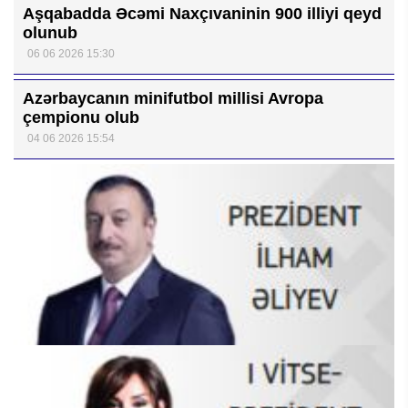
Aşqabadda Əcəmi Naxçıvaninin 900 illiyi qeyd
olunub
06 06 2026 15:30
Azərbaycanın minifutbol millisi Avropa
çempionu olub
04 06 2026 15:54