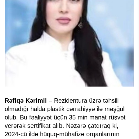
Rəfiqə Kərimli
– Rezidentura üzrə təhsili
olmadığı halda plastik cərrahiyyə ilə məşğul
olub. Bu fəaliyyət üçün 35 min manat rüşvət
verərək sertifikat alıb. Nəzərə çatdıraq ki,
2024-cü ildə hüquq-mühafizə orqanlarının