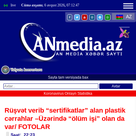
live
Cümə axşamı
, 6 avqust 2026
,
07:12:48
AZ
Sayta tam versiyada bax
Axtar
Koronavirus Onlayn Statistika
Rüşvət verib “sertifikatlar” alan plastik
cərrahlar –Üzərində “ölüm işi” olan da
var/ FOTOLAR
Saat: 22:23