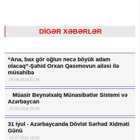
DİGƏR XƏBƏRLƏR
“Ana, bax gör oğlun necə böyük adam
olacaq”-Şəhid Orxan Qasımovun ailəsi ilə
müsahibə
05 08 2026 22:29
Müasir Beynəlxalq Münasibətlər Sistemi və
Azərbaycan
05 08 2026 20:00
31 iyul - Azərbaycanda Dövlət Sərhəd Xidməti
Günü
31 07 2026 16:00