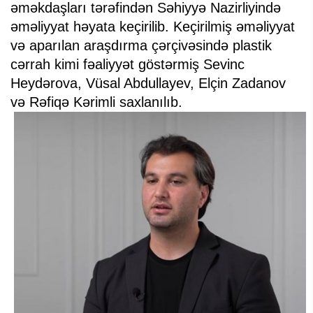
əməkdaşları tərəfindən Səhiyyə Nazirliyində
əməliyyat həyata keçirilib. Keçirilmiş əməliyyat
və aparılan araşdırma çərçivəsində plastik
cərrah kimi fəaliyyət göstərmiş Sevinc
Heydərova, Vüsal Abdullayev, Elçin Zadanov
və Rəfiqə Kərimli saxlanılıb.