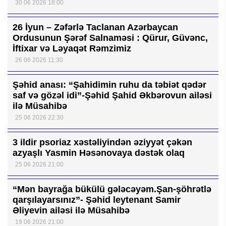
30 06 2026 18:00
26 İyun – Zəfərlə Taclanan Azərbaycan
Ordusunun Şərəf Salnaməsi : Qürur, Güvənc,
İftixar və Ləyaqət Rəmzimiz
26 06 2026 11:30
Şəhid anası: “Şahidimin ruhu da təbiət qədər
saf və gözəl idi”-Şəhid Şahid Əkbərovun ailəsi
ilə Müsahibə
25 06 2026 22:30
3 ildir psoriaz xəstəliyindən əziyyət çəkən
azyaşlı Yasmin Həsənovaya dəstək olaq
25 06 2026 21:00
“Mən bayrağa bükülü gələcəyəm.Şan-şöhrətlə
qarşılayarsınız”- Şəhid leytenant Samir
Əliyevin ailəsi ilə Müsahibə
19 06 2026 21:00