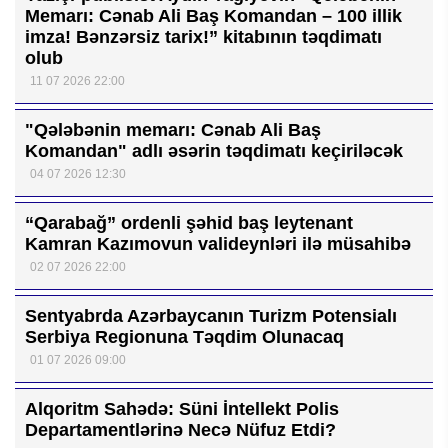
Memarı: Cənab Ali Baş Komandan – 100 illik
imza! Bənzərsiz tarix!” kitabının təqdimatı
olub
11 07 2026 22:00
"Qələbənin memarı: Cənab Ali Baş
Komandan" adlı əsərin təqdimatı keçiriləcək
04 07 2026 12:30
“Qarabağ” ordenli şəhid baş leytenant
Kamran Kazımovun valideynləri ilə müsahibə
02 07 2026 22:00
Sentyabrda Azərbaycanın Turizm Potensialı
Serbiya Regionuna Təqdim Olunacaq
01 07 2026 09:00
Alqoritm Sahədə: Süni İntellekt Polis
Departamentlərinə Necə Nüfuz Etdi?