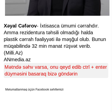
Xəyal Cəfərov
- İxtisasca ümumi cərrahdır.
Amma rezidentura təhsili olmadığı halda
plastik cərrah fəaliyyəti ilə məşğul olub. Bunun
müqabilində 32 min manat rüşvət verib.
(Milli.Az)
ANmedia.az
Mətndə səhv varsa, onu qeyd edib ctrl + enter
düyməsini basaraq bizə göndərin
Məlumatlanmaq üçün Facebook səhifəmizi