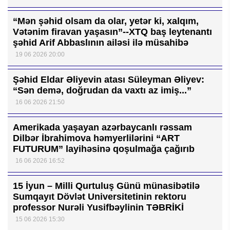
“Mən şəhid olsam da olar, yetər ki, xalqım,
Vətənim firavan yaşasın”--XTQ baş leytenantı
şəhid Arif Abbaslının ailəsi ilə müsahibə
19 06 2026 20:00
Şəhid Eldar Əliyevin atası Süleyman Əliyev:
“Sən demə, doğrudan da vaxtı az imiş...”
16 06 2026 21:50
Amerikada yaşayan azərbaycanlı rəssam
Dilbər İbrahimova həmyerlilərini “ART
FUTURUM” layihəsinə qoşulmağa çağırıb
16 06 2026 16:52
15 İyun – Milli Qurtuluş Günü münasibətilə
Sumqayıt Dövlət Universitetinin rektoru
professor Nurəli Yusifbəylinin TƏBRİKİ
15 06 2026 15:30