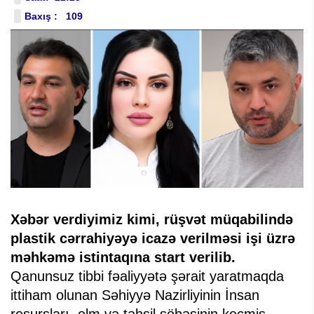
Baxış : 109
Xəbər verdiyimiz kimi, rüşvət müqabilində
plastik cərrahiyəyə icazə verilməsi işi üzrə
məhkəmə istintaqına start verilib.
Qanunsuz tibbi fəaliyyətə şərait yaratmaqda
ittiham olunan Səhiyyə Nazirliyinin İnsan