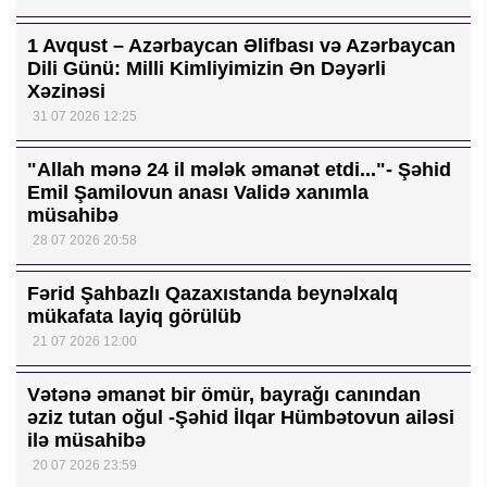
1 Avqust – Azərbaycan Əlifbası və Azərbaycan
Dili Günü: Milli Kimliyimizin Ən Dəyərli
Xəzinəsi
31 07 2026 12:25
"Allah mənə 24 il mələk əmanət etdi..."- Şəhid
Emil Şamilovun anası Validə xanımla
müsahibə
28 07 2026 20:58
Fərid Şahbazlı Qazaxıstanda beynəlxalq
mükafata layiq görülüb
21 07 2026 12:00
Vətənə əmanət bir ömür, bayrağı canından
əziz tutan oğul -Şəhid İlqar Hümbətovun ailəsi
ilə müsahibə
20 07 2026 23:59