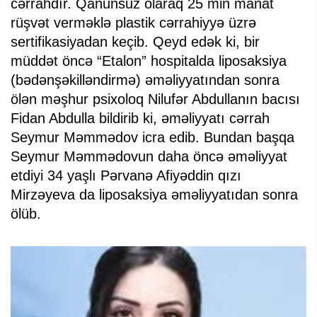
cərrahdır. Qanunsuz olaraq 25 min manat
rüşvət verməklə plastik cərrahiyyə üzrə
sertifikasiyadan keçib. Qeyd edək ki, bir
müddət öncə “Etalon” hospitalda liposaksiya
(bədənşəkilləndirmə) əməliyyatından sonra
ölən məşhur psixoloq Nilufər Abdullanın bacısı
Fidan Abdulla bildirib ki, əməliyyatı cərrah
Seymur Məmmədov icra edib. Bundan başqa
Seymur Məmmədovun daha öncə əməliyyat
etdiyi 34 yaşlı Pərvanə Afiyəddin qızı
Mirzəyeva da liposaksiya əməliyyatıdan sonra
ölüb.