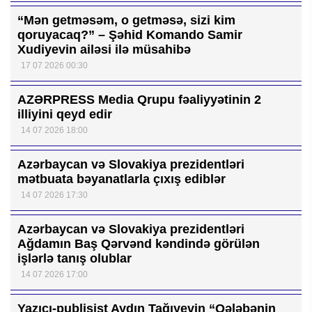
“Mən getməsəm, o getməsə, sizi kim
qoruyacaq?” – Şəhid Komando Samir
Xudiyevin ailəsi ilə müsahibə
17 07 2026 00:30
AZƏRPRESS Media Qrupu fəaliyyətinin 2
illiyini qeyd edir
14 07 2026 18:00
Azərbaycan və Slovakiya prezidentləri
mətbuata bəyanatlarla çıxış ediblər
14 07 2026 17:30
Azərbaycan və Slovakiya prezidentləri
Ağdamın Baş Qərvənd kəndində görülən
işlərlə tanış olublar
14 07 2026 17:00
Yazıçı-publisist Aydın Tağıyevin “Qələbənin