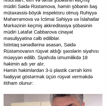
resursları, elm və təhsil şöbəsinin keçmiş
müdiri Səidə Rüstəmova, həmin şöbənin baş
mütəxəssis-böyük inspektoru olmuş Ruhiyyə
Məhərrəmova və İctimai Səhiyyə və İslahatlar
Mərkəzinin keçmiş akkreditasiya şöbəsinin
müdiri Lətafət Cabbarova cinayət
məsuliyyətinə cəlb ediliblər.
İstintaq sənədlərinə əsasən, Səidə
Rüstəmovanın rüşvət aldığı şəxslərin siyahısı
müəyyən edilib. Siyahıda ümumilikdə 18
həkimin adı yer alır.
Həmin həkimlərdən 3-ü plastik cərrah kimi
fəaliyyət göstərmək üçün rüşvət verməkdə
ittiham olunur: