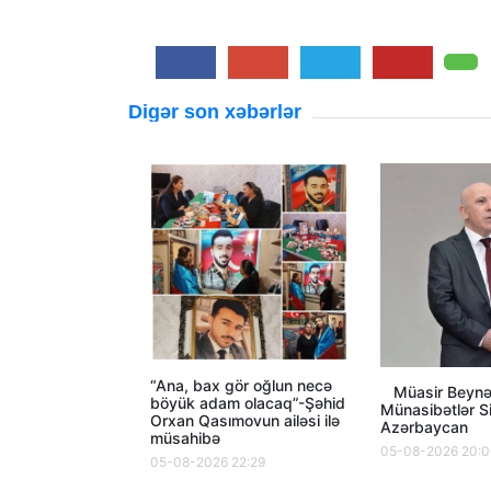
Digər son xəbərlər
“Ana, bax gör oğlun necə
Müasir Beynə
böyük adam olacaq”-Şəhid
Münasibətlər S
Orxan Qasımovun ailəsi ilə
Azərbaycan
müsahibə
05-08-2026 20:
05-08-2026 22:29