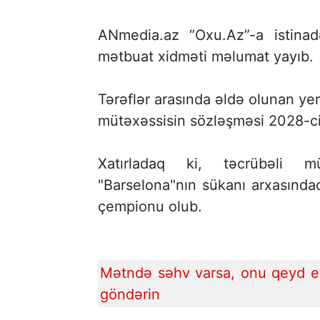
ANmedia.az “Oxu.Az”-a istina
mətbuat xidməti məlumat yayıb.
Tərəflər arasında əldə olunan yen
mütəxəssisin sözləşməsi 2028-ci
Xatırladaq ki, təcrübəli m
"Barselona"nın sükanı arxasında
çempionu olub.
Mətndə səhv varsa, onu qeyd ed
göndərin