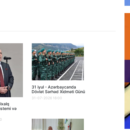
31 iyul - Azərbaycanda
Dövlət Sərhəd Xidməti Günü
31-07-2026 16:00
lxalq
istemi və
00