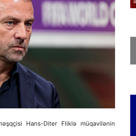
əfər edib
a
əşqçisi Hans-Diter Fliklə müqavilənin