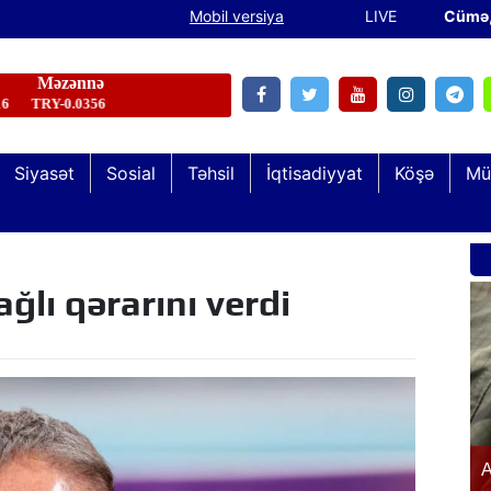
Mobil versiya
LIVE
Cümə
Siyasət
Sosial
Təhsil
İqtisadiyyat
Köşə
Mü
ğlı qərarını verdi
Şəhid və qazi övladları “Keşikçidağ” Dövlət
n
A
Tarix-Mədəniyyət Qoruğunda olublar