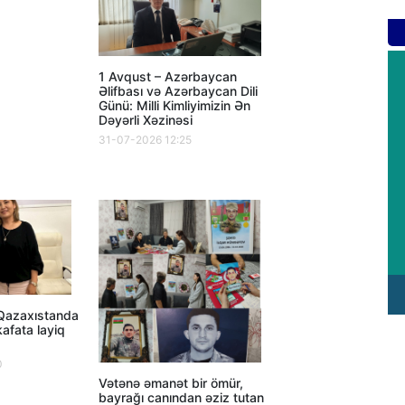
1 Avqust – Azərbaycan
Əlifbası və Azərbaycan Dili
Günü: Milli Kimliyimizin Ən
Dəyərli Xəzinəsi
31-07-2026 12:25
 Qazaxıstanda
afata layiq
0
Vətənə əmanət bir ömür,
bayrağı canından əziz tutan