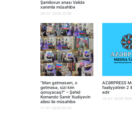
Şamilovun anası Validə
xanımla müsahibə
28-07-2026 20:58
“Mən getməsəm, o
AZƏRPRESS Me
getməsə, sizi kim
fəaliyyətinin 2 i
qoruyacaq?” – Şəhid
edir
Komando Samir Xudiyevin
14-07-2026 18:0
ailəsi ilə müsahibə
17-07-2026 00:30