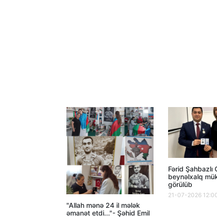
Fərid Şahbazlı
beynəlxalq mük
görülüb
21-07-2026 12:0
"Allah mənə 24 il mələk
əmanət etdi..."- Şəhid Emil