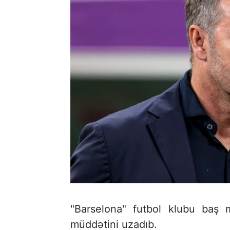
kəşfiyyatçıların ailə üzvləri Şuşaya s
"Barselona" futbol klubu baş m
müddətini uzadıb.