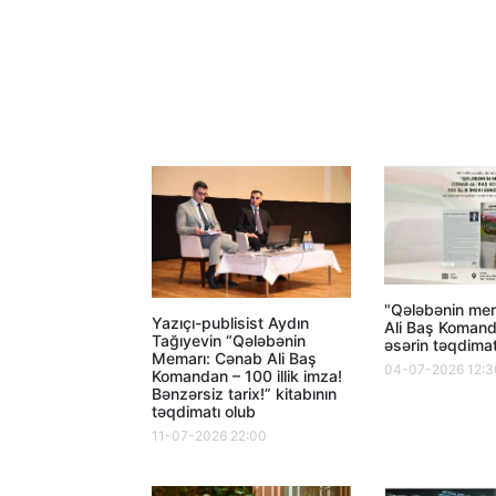
"Qələbənin me
Yazıçı-publisist Aydın
Ali Baş Komand
Tağıyevin “Qələbənin
əsərin təqdimat
Memarı: Cənab Ali Baş
04-07-2026 12:3
Komandan – 100 illik imza!
Bənzərsiz tarix!” kitabının
təqdimatı olub
11-07-2026 22:00