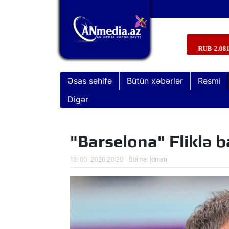
Əsas səhifə
Bütün xəbərlər
Rəsmi
Digər
"Barselona" Fliklə ba
18-05-2026 20:20
Bölmə:
İdman
“Xocavənd əməliyyatı”nda şəhid ola