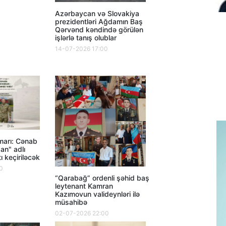
Azərbaycan və Slovakiya
prezidentləri Ağdamın Baş
Qərvənd kəndində görülən
işlərlə tanış olublar
14-07-2026 17:00
marı: Cənab
an" adlı
ı keçiriləcək
0
“Qarabağ” ordenli şəhid baş
leytenant Kamran
Kazımovun valideynləri ilə
müsahibə
02-07-2026 22:00