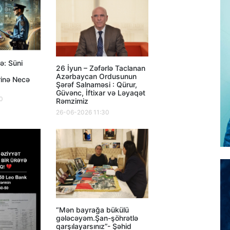
ə: Süni
26 İyun – Zəfərlə Taclanan
Azərbaycan Ordusunun
rinə Necə
Şərəf Salnaməsi : Qürur,
Güvənc, İftixar və Ləyaqət
0
Rəmzimiz
26-06-2026 11:30
“Mən bayrağa bükülü
gələcəyəm.Şan-şöhrətlə
qarşılayarsınız”- Şəhid