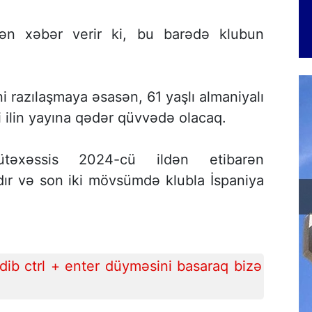
dən xəbər verir ki, bu barədə klubun
i razılaşmaya əsasən, 61 yaşlı almaniyalı
 ilin yayına qədər qüvvədə olacaq.
ütəxəssis 2024-cü ildən etibarən
dır və son iki mövsümdə klubla İspaniya
ib ctrl + enter düyməsini basaraq bizə