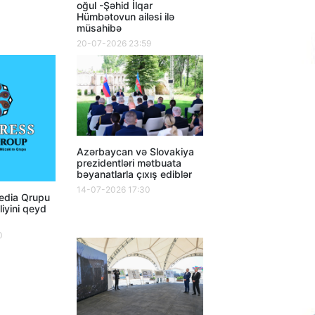
oğul -Şəhid İlqar
Hümbətovun ailəsi ilə
müsahibə
20-07-2026 23:59
Azərbaycan və Slovakiya
prezidentləri mətbuata
bəyanatlarla çıxış ediblər
14-07-2026 17:30
dia Qrupu
lliyini qeyd
0