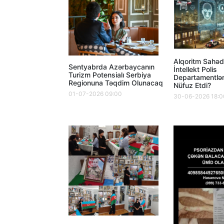
Alqoritm Sahəd
Sentyabrda Azərbaycanın
İntellekt Polis
Turizm Potensialı Serbiya
Departamentlə
Regionuna Təqdim Olunacaq
Nüfuz Etdi?
01-07-2026 09:00
30-06-2026 18:0