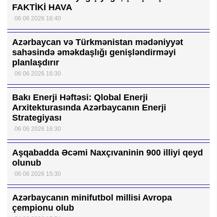
FAKTİKİ HAVA
06 06 2026 16:40
Azərbaycan və Türkmənistan mədəniyyət
sahəsində əməkdaşlığı genişləndirməyi
planlaşdırır
06 06 2026 16:30
Bakı Enerji Həftəsi: Qlobal Enerji
Arxitekturasında Azərbaycanın Enerji
Strategiyası
06 06 2026 16:30
Aşqabadda Əcəmi Naxçıvaninin 900 illiyi qeyd
olunub
06 06 2026 15:30
Azərbaycanın minifutbol millisi Avropa
çempionu olub