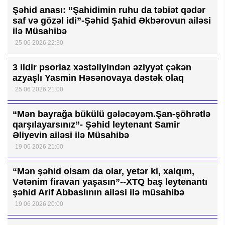
Şəhid anası: “Şahidimin ruhu da təbiət qədər
saf və gözəl idi”-Şəhid Şahid Əkbərovun ailəsi
ilə Müsahibə
25 06 2026 22:30
3 ildir psoriaz xəstəliyindən əziyyət çəkən
azyaşlı Yasmin Həsənovaya dəstək olaq
25 06 2026 21:00
“Mən bayrağa bükülü gələcəyəm.Şan-şöhrətlə
qarşılayarsınız”- Şəhid leytenant Samir
Əliyevin ailəsi ilə Müsahibə
19 06 2026 21:00
“Mən şəhid olsam da olar, yetər ki, xalqım,
Vətənim firavan yaşasın”--XTQ baş leytenantı
şəhid Arif Abbaslının ailəsi ilə müsahibə
19 06 2026 20:00