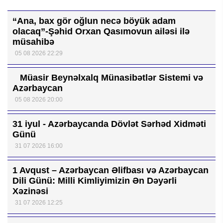
“Ana, bax gör oğlun necə böyük adam
olacaq”-Şəhid Orxan Qasımovun ailəsi ilə
müsahibə
05 08 2026 22:29
Müasir Beynəlxalq Münasibətlər Sistemi və
Azərbaycan
05 08 2026 20:00
31 iyul - Azərbaycanda Dövlət Sərhəd Xidməti
Günü
31 07 2026 16:00
1 Avqust – Azərbaycan Əlifbası və Azərbaycan
Dili Günü: Milli Kimliyimizin Ən Dəyərli
Xəzinəsi
31 07 2026 12:25