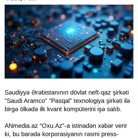
Səudiyyə Ərəbistanının dövlət neft-qaz şirkəti
"Saudi Aramco" "Pasqal" texnologiya şirkəti ilə
birgə ölkədə ilk kvant kompüterini işə salıb.
ANmedia.az “Oxu.Az”-a istinadən xəbər verir
ki, bu barədə korporasiyanın rəsmi press-