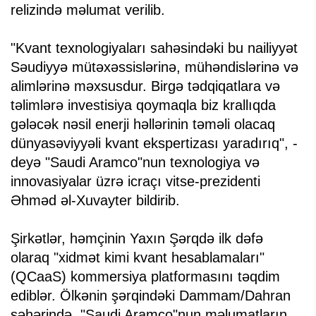
relizində məlumat verilib.
"Kvant texnologiyaları sahəsindəki bu nailiyyət
Səudiyyə mütəxəssislərinə, mühəndislərinə və
alimlərinə məxsusdur. Birgə tədqiqatlara və
təlimlərə investisiya qoymaqla biz krallıqda
gələcək nəsil enerji həllərinin təməli olacaq
dünyasəviyyəli kvant ekspertizası yaradırıq", -
deyə "Saudi Aramco"nun texnologiya və
innovasiyalar üzrə icraçı vitse-prezidenti
Əhməd əl-Xuvayter bildirib.
Şirkətlər, həmçinin Yaxın Şərqdə ilk dəfə
olaraq "xidmət kimi kvant hesablamaları"
(QCaaS) kommersiya platformasını təqdim
ediblər. Ölkənin şərqindəki Dammam/Dahran
şəhərində, "Saudi Aramco"nun məlumatların