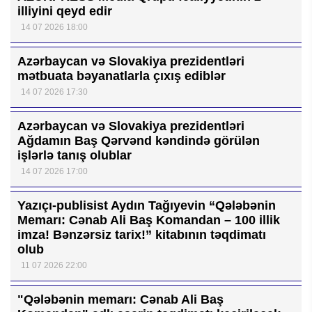
illiyini qeyd edir
14 07 2026 18:00
Azərbaycan və Slovakiya prezidentləri
mətbuata bəyanatlarla çıxış ediblər
14 07 2026 17:30
Azərbaycan və Slovakiya prezidentləri
Ağdamın Baş Qərvənd kəndində görülən
işlərlə tanış olublar
14 07 2026 17:00
Yazıçı-publisist Aydın Tağıyevin “Qələbənin
Memarı: Cənab Ali Baş Komandan – 100 illik
imza! Bənzərsiz tarix!” kitabının təqdimatı
olub
11 07 2026 22:00
"Qələbənin memarı: Cənab Ali Baş