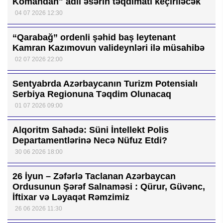
Komandan" adlı əsərin təqdimatı keçiriləcək
04 07 2026 12:30
“Qarabağ” ordenli şəhid baş leytenant
Kamran Kazımovun valideynləri ilə müsahibə
02 07 2026 22:00
Sentyabrda Azərbaycanın Turizm Potensialı
Serbiya Regionuna Təqdim Olunacaq
01 07 2026 09:00
Alqoritm Sahədə: Süni İntellekt Polis
Departamentlərinə Necə Nüfuz Etdi?
30 06 2026 18:00
26 İyun – Zəfərlə Taclanan Azərbaycan
Ordusunun Şərəf Salnaməsi : Qürur, Güvənc,
İftixar və Ləyaqət Rəmzimiz
26 06 2026 11:30