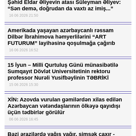
Şəhid Eldar Əliyevin atası Süleyman Əliyev:
“Sən demə, doğrudan da vaxtı az imiş...”
16 06 2026 21:50
Amerikada yaşayan azərbaycanlı rəssam
Dilbər İbrahimova həmyerlilərini “ART
FUTURUM” layihəsinə qoşulmağa çağırıb
16 06 2026 16:52
15 İyun – Milli Qurtuluş Günü münasibətilə
Sumqayıt Dövlət Universitetinin rektoru
professor Nurəli Yusifbəylinin TƏBRİKİ
15 06 2026 15:30
XİN: Azovda vurulan gəmilərdən xilas edilən
Azərbaycan vətəndaşlarının ölkəyə qayıdışı
üçün tədbirlər görülür
06 06 2026 16:45
Bəzi ərazilərdə yağış yağır, şimşək çaxır -