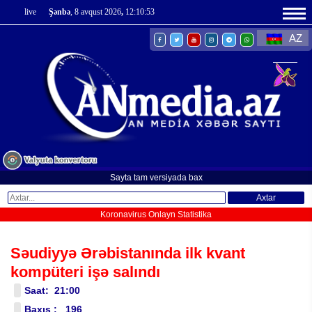
live
Şənbə
, 8 avqust 2026
,
12:10:54
AZ
Sayta tam versiyada bax
Axtar
Koronavirus Onlayn Statistika
Səudiyyə Ərəbistanında ilk kvant
kompüteri işə salındı
Saat: 21:00
Baxış : 196