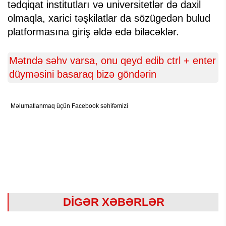
tədqiqat institutları və universitetlər də daxil
olmaqla, xarici təşkilatlar da sözügedən bulud
platformasına giriş əldə edə biləcəklər.
Mətndə səhv varsa, onu qeyd edib ctrl + enter
düyməsini basaraq bizə göndərin
Məlumatlanmaq üçün Facebook səhifəmizi
DİGƏR XƏBƏRLƏR