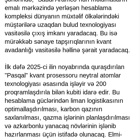
emalı mərkəzində yerləşən hesablama
kompleksi dünyanın müxtəlif ölkələrindəki
müştərilərə uzaqdan bulud texnologiyası
vasitəsilə çıxış imkanı yaradacaq. Bu isə
mürəkkəb sənaye tapşırıqlarının kvant
avadanlığı vasitəsilə həllinə şərait yaradacaq.
İlk dəfə 2025-ci ilin noyabrında quraşdırılan
"Pasqal" kvant prosessoru neytral atomlar
texnologiyası əsasında işləyir və 200
proqramlaşdırıla bilən kubiti idarə edir. Bu
hesablama güclərindən liman logistikasının
optimallaşdırılması, karbon qazının
saxlanılması, qazma işlərinin planlaşdırılması
və azkarbonlu yanacaq növlərinin işlənib
hazırlanması üçün istifadə olunacaq. Elmi-