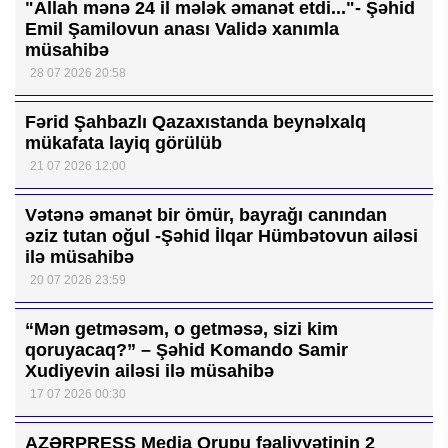
"Allah mənə 24 il mələk əmanət etdi..."- Şəhid
Emil Şamilovun anası Validə xanımla
müsahibə
28 07 2026 20:58
Fərid Şahbazlı Qazaxıstanda beynəlxalq
mükafata layiq görülüb
21 07 2026 12:00
Vətənə əmanət bir ömür, bayrağı canından
əziz tutan oğul -Şəhid İlqar Hümbətovun ailəsi
ilə müsahibə
20 07 2026 23:59
“Mən getməsəm, o getməsə, sizi kim
qoruyacaq?” – Şəhid Komando Samir
Xudiyevin ailəsi ilə müsahibə
17 07 2026 00:30
AZƏRPRESS Media Qrupu fəaliyyətinin 2