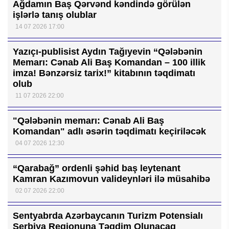
Ağdamın Baş Qərvənd kəndində görülən
işlərlə tanış olublar
14 07 2026 17:00
Yazıçı-publisist Aydın Tağıyevin “Qələbənin
Memarı: Cənab Ali Baş Komandan – 100 illik
imza! Bənzərsiz tarix!” kitabının təqdimatı
olub
11 07 2026 22:00
"Qələbənin memarı: Cənab Ali Baş
Komandan" adlı əsərin təqdimatı keçiriləcək
04 07 2026 12:30
“Qarabağ” ordenli şəhid baş leytenant
Kamran Kazımovun valideynləri ilə müsahibə
02 07 2026 22:00
Sentyabrda Azərbaycanın Turizm Potensialı
Serbiya Regionuna Təqdim Olunacaq