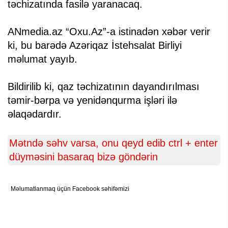
təchizatında fasilə yaranacaq.
ANmedia.az “Oxu.Az”-a istinadən xəbər verir
ki, bu barədə Azəriqaz İstehsalat Birliyi
məlumat yayıb.
Bildirilib ki, qaz təchizatının dayandırılması
təmir-bərpa və yenidənqurma işləri ilə
əlaqədardır.
Mətndə səhv varsa, onu qeyd edib ctrl + enter
düyməsini basaraq bizə göndərin
Məlumatlanmaq üçün Facebook səhifəmizi