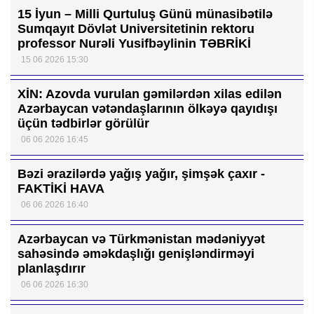
15 İyun – Milli Qurtuluş Günü münasibətilə
Sumqayıt Dövlət Universitetinin rektoru
professor Nurəli Yusifbəylinin TƏBRİKİ
15 06 2026 15:30
XİN: Azovda vurulan gəmilərdən xilas edilən
Azərbaycan vətəndaşlarının ölkəyə qayıdışı
üçün tədbirlər görülür
06 06 2026 16:45
Bəzi ərazilərdə yağış yağır, şimşək çaxır -
FAKTİKİ HAVA
06 06 2026 16:40
Azərbaycan və Türkmənistan mədəniyyət
sahəsində əməkdaşlığı genişləndirməyi
planlaşdırır
06 06 2026 16:30