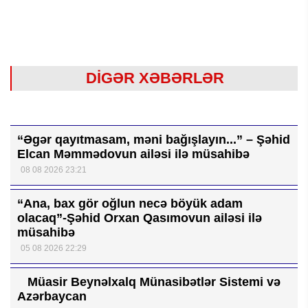
DİGƏR XƏBƏRLƏR
“Əgər qayıtmasam, məni bağışlayın...” – Şəhid
Elcan Məmmədovun ailəsi ilə müsahibə
08 08 2026 23:21
“Ana, bax gör oğlun necə böyük adam
olacaq”-Şəhid Orxan Qasımovun ailəsi ilə
müsahibə
05 08 2026 22:29
Müasir Beynəlxalq Münasibətlər Sistemi və
Azərbaycan