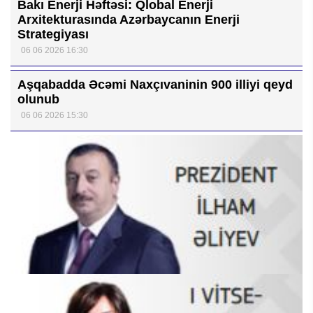
Bakı Enerji Həftəsi: Qlobal Enerji
Arxitekturasında Azərbaycanın Enerji
Strategiyası
06 06 2026 16:30
Aşqabadda Əcəmi Naxçıvaninin 900 illiyi qeyd
olunub
06 06 2026 15:30