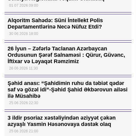
01 07 2026 09:00
Alqoritm Sahədə: Süni İntellekt Polis
Departamentlərinə Necə Nüfuz Etdi?
30 06 2026 18:00
26 İyun – Zəfərlə Taclanan Azərbaycan
Ordusunun Şərəf Salnaməsi : Qürur, Güvənc,
İftixar və Ləyaqət Rəmzimiz
26 06 2026 11:30
Şəhid anası: “Şahidimin ruhu da təbiət qədər
saf və gözəl idi”-Şəhid Şahid Əkbərovun ailəsi
ilə Müsahibə
25 06 2026 22:30
3 ildir psoriaz xəstəliyindən əziyyət çəkən
azyaşlı Yasmin Həsənovaya dəstək olaq
25 06 2026 21:00