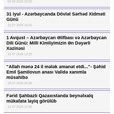
05 08 2026 20:00
31 iyul - Azərbaycanda Dövlət Sərhəd Xidməti
Günü
31 07 2026 16:00
1 Avqust – Azərbaycan Əlifbası və Azərbaycan
Dili Günü: Milli Kimliyimizin Ən Dəyərli
Xəzinəsi
31 07 2026 12:25
"Allah mənə 24 il mələk əmanət etdi..."- Şəhid
Emil Şamilovun anası Validə xanımla
müsahibə
28 07 2026 20:58
Fərid Şahbazlı Qazaxıstanda beynəlxalq
mükafata layiq görülüb
21 07 2026 12:00