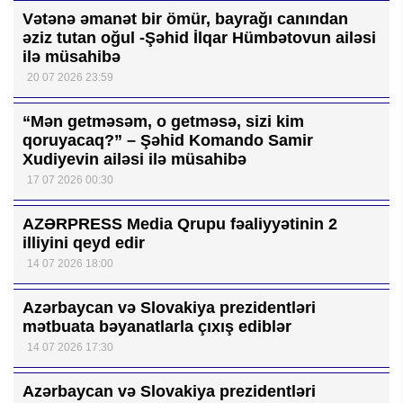
Vətənə əmanət bir ömür, bayrağı canından
əziz tutan oğul -Şəhid İlqar Hümbətovun ailəsi
ilə müsahibə
20 07 2026 23:59
“Mən getməsəm, o getməsə, sizi kim
qoruyacaq?” – Şəhid Komando Samir
Xudiyevin ailəsi ilə müsahibə
17 07 2026 00:30
AZƏRPRESS Media Qrupu fəaliyyətinin 2
illiyini qeyd edir
14 07 2026 18:00
Azərbaycan və Slovakiya prezidentləri
mətbuata bəyanatlarla çıxış ediblər
14 07 2026 17:30
Azərbaycan və Slovakiya prezidentləri