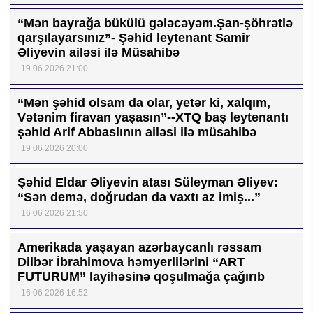
“Mən bayrağa bükülü gələcəyəm.Şan-şöhrətlə
qarşılayarsınız”- Şəhid leytenant Samir
Əliyevin ailəsi ilə Müsahibə
19 06 2026 21:00
“Mən şəhid olsam da olar, yetər ki, xalqım,
Vətənim firavan yaşasın”--XTQ baş leytenantı
şəhid Arif Abbaslının ailəsi ilə müsahibə
19 06 2026 20:00
Şəhid Eldar Əliyevin atası Süleyman Əliyev:
“Sən demə, doğrudan da vaxtı az imiş...”
16 06 2026 21:50
Amerikada yaşayan azərbaycanlı rəssam
Dilbər İbrahimova həmyerlilərini “ART
FUTURUM” layihəsinə qoşulmağa çağırıb
16 06 2026 16:52