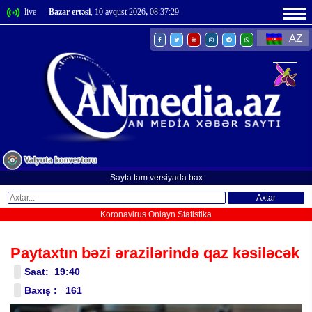
live
Bazar ertəsi
, 10 avqust 2026
,
08:37:29
AZ
Sayta tam versiyada bax
Axtar
Koronavirus Onlayn Statistika
Paytaxtın bəzi ərazilərində qaz kəsiləcək
Saat: 19:40
Baxış : 161