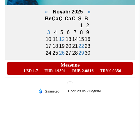
«
Noyabr 2025
»
Be
Ça
Ç
Ca
C
Ş
B
1
2
3
4
5
6
7
8
9
10
11
12
13
14
15
16
17
18
19
20
21
22
23
24
25
26
27
28
29
30