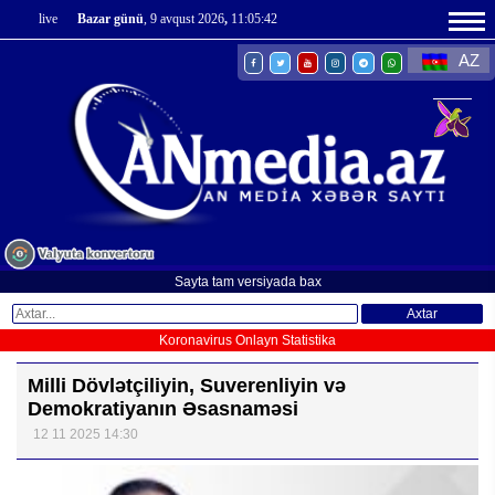
live
Bazar günü
, 9 avqust 2026
,
11:05:43
AZ
Sayta tam versiyada bax
Axtar
Koronavirus Onlayn Statistika
Milli Dövlətçiliyin, Suverenliyin və
Demokratiyanın Əsasnaməsi
12 11 2025 14:30