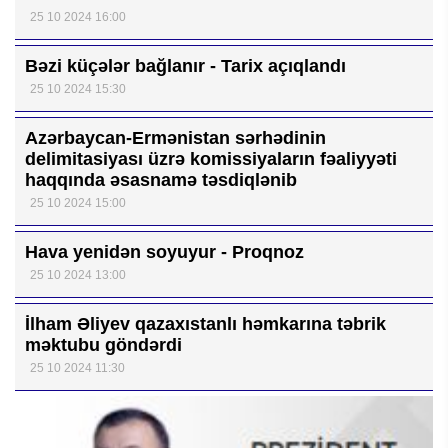
25 10 2024 16:00
Bəzi küçələr bağlanır - Tarix açıqlandı
25 10 2024 15:30
Azərbaycan-Ermənistan sərhədinin
delimitasiyası üzrə komissiyaların fəaliyyəti
haqqında əsasnamə təsdiqlənib
25 10 2024 15:00
Hava yenidən soyuyur - Proqnoz
25 10 2024 13:00
İlham Əliyev qazaxıstanlı həmkarına təbrik
məktubu göndərdi
25 10 2024 11:30