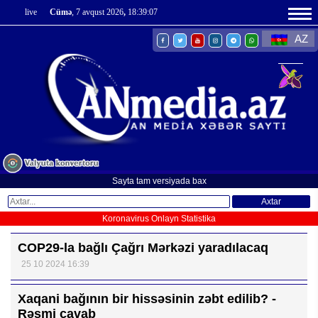
live
Cümə
, 7 avqust 2026
,
18:39:08
AZ
Sayta tam versiyada bax
Axtar
Koronavirus Onlayn Statistika
COP29-la bağlı Çağrı Mərkəzi yaradılacaq
25 10 2024 16:39
Xaqani bağının bir hissəsinin zəbt edilib? -
Rəsmi cavab