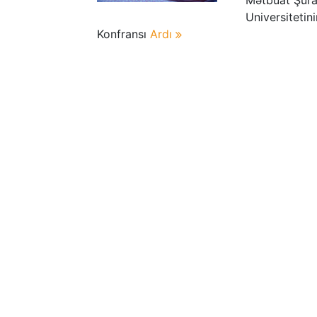
Mətbuat Şura
kəşfiyyatçıların ailə üzvləri Şuşaya s
Universitetini
Konfransı
Ardı