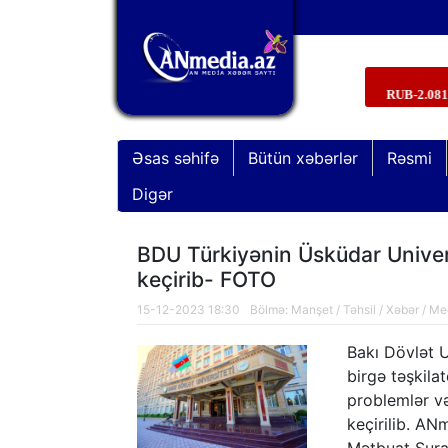
Əsas səhifə
Bütün xəbərlər
Rəsmi
Digər
BDU Türkiyənin Üsküdar Univers
keçirib- FOTO
15-12-2023 18:30
Bölmə:
Manşet
/
Təhsil
/
Xəbər
/
Me
Bakı Dövlət U
birgə təşkilat
problemlər v
keçirilib. AN
“Xocavənd əməliyyatı”nda şəhid ola