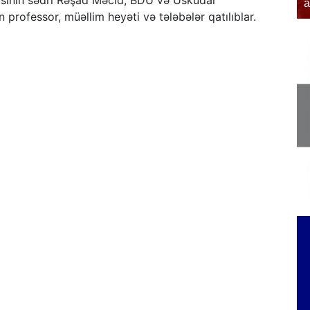
sının sədri Rəşad Məcid, BDU və Üsküdar
əfər edib
a
n professor, müəllim heyəti və tələbələr qatılıblar.