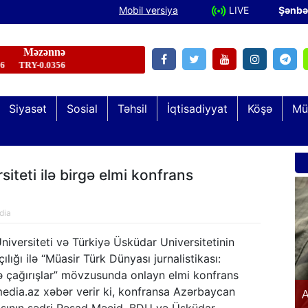
Mobil versiya
LIVE
Şənbə
Siyasət
Sosial
Təhsil
İqtisadiyyat
Köşə
Mü
iteti ilə birgə elmi konfrans
dia
niversiteti və Türkiyə Üsküdar Universitetinin
çılığı ilə “Müasir Türk Dünyası jurnalistikası:
ə çağırışlar” mövzusunda onlayn elmi konfrans
Şəhid və qazi övladları “Keşikçidağ” Dövlət
media.az xəbər verir ki, konfransa Azərbaycan
n
A
Tarix-Mədəniyyət Qoruğunda olublar