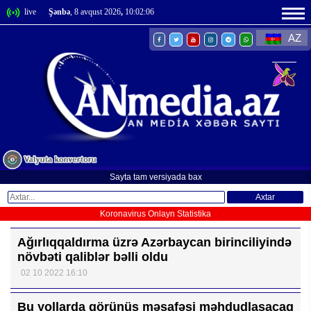
live
Şənbə
, 8 avqust 2026
,
10:02:06
AZ
Sayta tam versiyada bax
Axtar
Koronavirus Onlayn Statistika
Ağırlıqqaldırma üzrə Azərbaycan birinciliyində
növbəti qaliblər bəlli oldu
02 10 2022 16:10
Bu yollarda görünüş məsafəsi məhdudlaşacaq