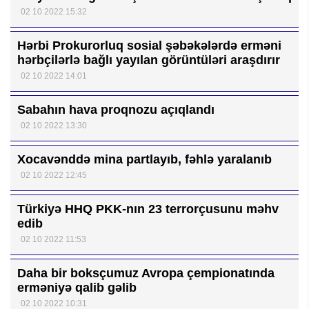
02 10 2022 15:32
Hərbi Prokurorluq sosial şəbəkələrdə erməni
hərbçilərlə bağlı yayılan görüntüləri araşdırır
02 10 2022 14:01
Sabahın hava proqnozu açıqlandı
02 10 2022 13:30
Xocavənddə mina partlayıb, fəhlə yaralanıb
02 10 2022 12:45
Türkiyə HHQ PKK-nın 23 terrorçusunu məhv
edib
02 10 2022 11:53
Daha bir boksçumuz Avropa çempionatında
erməniyə qalib gəlib
02 10 2022 10:31