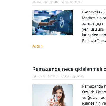
28-04-2025 05:40
Bölmə:
Sağlamlıq
Detroytdakı 
Mərkəzinin am
xassəli şişi 
yeni üsulunu 
istinadən xəb
Particle Ther
Ardı
Ramazanda necə qidalanmalı d
04-03-2025 09:00
Bölmə:
Sağlamlıq
Ramazanda hals
Öztürk Aktep
vurğulayaraq,
içilməsinin v