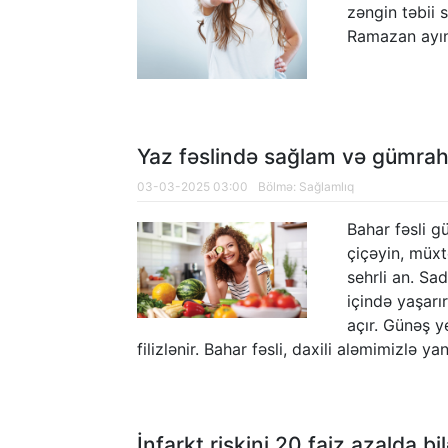
zəngin təbii su
Ramazan ayın
Yaz fəslində sağlam və gümrah
03-03-2025 03:00
Bölmə:
Sağlamlıq
Bahar fəsli g
çiçəyin, müxt
sehrli an. Sa
içində yaşarı
açır. Günəş 
filizlənir. Bahar fəsli, daxili aləmimizlə ya
İnfarkt riskini 20 faiz azalda bi