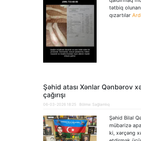
qaldırmaq mü
kəşfiyyatçıların ailə üzvləri Şuşaya s
tətbiq olunan
qızartılar
Ard
Şəhid atası Xənlar Qənbərov x
çağırışı
06-03-2026 18:25
Bölmə:
Sağlamlıq
Şəhid Bilal Q
mübarizə apar
ki, xərçəng x
etdirmək üçün