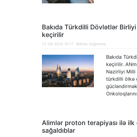
Bakıda Türkdilli Dövlətlər Birliy
keçirilir
13-06-2025 10:17
Bölmə:
Sağlamlıq
Bakıda Türkdil
keçirilir. AN
Nazirliyi Mil
türkdilli ölk
gücləndirmək 
Onkoloqlarını
Alimlər proton terapiyası ilə il
sağaldıblar