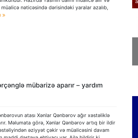
mkündür. Hazırda Yasmin daimi müalicə alır və
əfər edib
a
 müalicə nəticəsində dərisindəki yaralar azalıb,
ı
ərçənglə mübarizə aparır – yardım
ənbərovun atası Xənlar Qənbərov ağır xəstəliklə
ır. Məlumata görə, Xənlar Qənbərov artıq bir ildir
əstəliyindən əziyyət çəkir və müalicəsini davam
 maddi dəstəyə ehtiyacı var. Ailə bildirir ki,