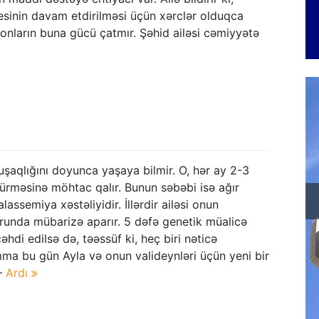
esinin davam etdirilməsi üçün xərclər olduqca
onların buna gücü çatmır. Şəhid ailəsi cəmiyyətə
 uşaqlığını doyunca yaşaya bilmir. O, hər ay 2-3
ürməsinə möhtac qalır. Bunun səbəbi isə ağır
assemiya xəstəliyidir. İllərdir ailəsi onun
runda mübarizə aparır. 5 dəfə genetik müalicə
əhdi edilsə də, təəssüf ki, heç biri nəticə
ma bu gün Ayla və onun valideynləri üçün yeni bir
–
Ardı