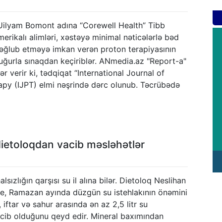
Uilyam Bomont adına “Corewell Health” Tibb
erikalı alimləri, xəstəyə minimal nəticələrlə bəd
məğlub etməyə imkan verən proton terapiyasının
uğurla sınaqdan keçiriblər. ANmedia.az "Report-a"
ər verir ki, tədqiqat “International Journal of
apy (IJPT) elmi nəşrində dərc olunub. Təcrübədə
ietoloqdan vacib məsləhətlər
ızlığın qarşısı su il alına bilər. Dietoloq Neslihan
e, Ramazan ayında düzgün su istehlakının önəmini
 iftar və sahur arasında ən az 2,5 litr su
acib olduğunu qeyd edir. Mineral baxımından