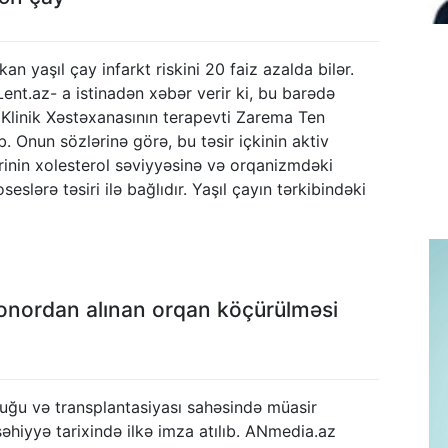
an yaşıl çay infarkt riskini 20 faiz azalda bilər.
nt.az- a istinadən xəbər verir ki, bu barədə
Klinik Xəstəxanasının terapevti Zarema Ten
. Onun sözlərinə görə, bu təsir içkinin aktiv
inin xolesterol səviyyəsinə və orqanizmdəki
eslərə təsiri ilə bağlıdır. Yaşıl çayın tərkibindəki
onordan alınan orqan köçürülməsi
uğu və transplantasiyası sahəsində müasir
hiyyə tarixində ilkə imza atılıb. ANmedia.az