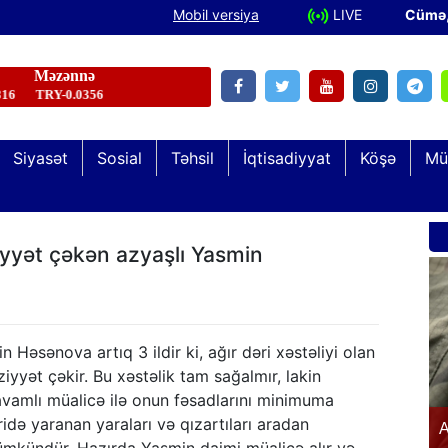
Mobil versiya
LIVE
Cümə
Siyasət
Sosial
Təhsil
İqtisadiyyat
Köşə
Mü
ziyyət çəkən azyaşlı Yasmin
 Həsənova artıq 3 ildir ki, ağır dəri xəstəliyi olan
iyyət çəkir. Bu xəstəlik tam sağalmır, lakin
vamlı müalicə ilə onun fəsadlarını minimuma
Şəhid və qazi övladları “Keşikçidağ” Dövlət
idə yaranan yaraları və qızartıları aradan
n
A
Tarix-Mədəniyyət Qoruğunda olublar