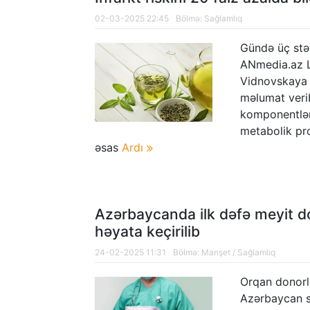
02-03-2025 22:45
Bölmə:
Sağlamlıq
Gündə üç stək
ANmedia.az Le
Vidnovskaya 
məlumat verib
komponentlər
metabolik pros
əsas
Ardı
Azərbaycanda ilk dəfə meyit d
həyata keçirilib
24-02-2025 11:31
Bölmə:
Manşet
/
Sağlamlıq
Orqan donorl
Azərbaycan sə