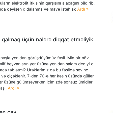
ların elektrolit itkisinin qarşısını alacağını bildirib.
da dəyişən qidalanma və maye istehlak
Ardı
 qalmaq üçün nələrə diqqət etməliyik
ünəşlə yenidən görüşdüyümüz fəsil. Min bir növ
əlif heyvanların yer üzünə yenidən salam dediyi o
dəcə təbiətmi? Ürəklərimiz də bu fəsildə sevinc
r və çiçəklənir. 7-dən 70-ə hər kəsin üzündə güllər
yer üzünə gülümsəyərkən içimizdə sonsuz ümidlər
naşı,
Ardı
lən çay