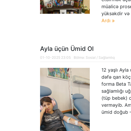
müalicə pros
yüksəkdir və 
Ardı
Ayla üçün Ümid Ol
01-10-2025 23:05
Bölmə:
Sosial
/
Sağlamlıq
12 yaşlı Ayla
dəfə qan köç
forma Beta Tal
sağlamlığı uğ
(tüp bebek) c
verməyib. Am
ümid doğub 