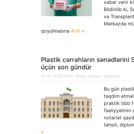
xəbər verir k
Bildirilib ki
və Transplant
Mərkəzdə müa
qoyulmasına
Ardı
Plastik cərrahların sənədlərini
üçün son gündür
31-01-2025 09:30
Bölmə:
Manşet
/
Sağlamlıq
Bu gün plasti
təqdim etmələ
praktik tibb 
fəaliyyətini
notariat qayd
təhsili, dipl