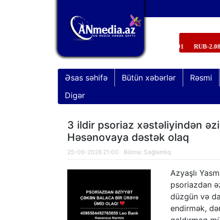
Əsas səhifə
Bütün xəbərlər
Rəsmi
Digər
3 ildir psoriaz xəstəliyindən ə
Həsənovaya dəstək olaq
25-06-2026 21:00
Bölmə:
Sağlamlıq
Azyaşlı Yasmin
psoriazdan əz
düzgün və da
endirmək, dər
“Xocavənd əməliyyatı”nda şəhid ola