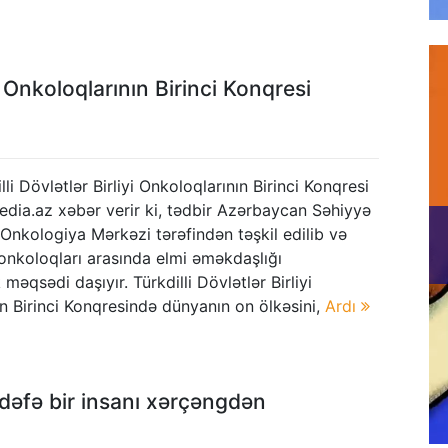
i Onkoloqlarının Birinci Konqresi
li Dövlətlər Birliyi Onkoloqlarının Birinci Konqresi
media.az xəbər verir ki, tədbir Azərbaycan Səhiyyə
li Onkologiya Mərkəzi tərəfindən təşkil edilib və
ə onkoloqları arasında elmi əməkdaşlığı
məqsədi daşıyır. Türkdilli Dövlətlər Birliyi
n Birinci Konqresində dünyanın on ölkəsini,
Ardı
k dəfə bir insanı xərçəngdən