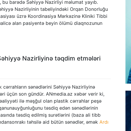
i, bu barədə Səhiyyə Nazirliyi məlumat yayıb.
, Səhiyyə Nazirliyinin tabeliyindəki Orqan Donorluğu
asiyası üzrə Koordinasiya Mərkəzinə Kliniki Tibbi
licə alan pasiyentə beyin ölümü diaqnozunun
 Səhiyyə Nazirliyinə təqdim etmələri
k cərrahların sənədlərini Səhiyyə Nazirliyinə
ri üçün son gündür. ANmedia.az xəbər verir ki,
fəaliyyəti ilə məşğul olan plastik cərrahlar peşə
n qanunauyğunluğunu təsdiq edən sənədlərinin
asında təsdiq edilmiş surətlərini (baza ali tibb
omdansonrakı təhsilə aid bütün sənədlər, əmək
Ardı